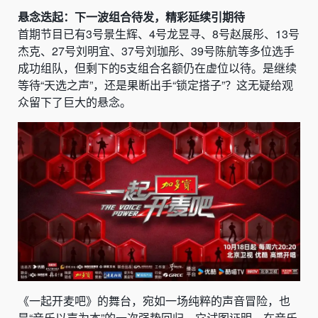
悬念迭起：下一波组合待发，精彩延续引期待
首期节目已有3号景生辉、4号龙昱寻、8号赵展彤、13号
杰克、27号刘明宜、37号刘珈彤、39号陈航等多位选手
成功组队，但剩下的5支组合名额仍在虚位以待。是继续
等待“天选之声”，还是果断出手“锁定搭子”？这无疑给观
众留下了巨大的悬念。
《一起开麦吧》的舞台，宛如一场纯粹的声音冒险，也
是“音乐以声为本”的一次强势回归。它试图证明，在音乐