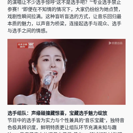
的演唱让不少选手惊呼“这不是选手吧？”“专业选手禁止
参赛！”即便在不知情的情况下，大家仍纷纷为她点赞，
戏剧性瞬间拉满。这种盲听盲选的方式，让音乐回归最
本质的魅力，以声音为桥梁，连接起选手与观众、选手
与选手之间的情感。
选手组队：声缘碰撞藏惊喜，宝藏选手魅力绽放
节目中的选手皆为实力与个性兼具的“音乐宝藏”，独特音
色极具辨识度，鲜明特质更让组队环节充满未知与趣