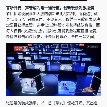
盲听开麦：声音成为唯一通行证，创新玩法刺激拉满
节目伊始便展现出大胆的创新与挑战精神。所有选手藏
身“盲听间”，只闻其声，不见其人，仅凭一首歌的表现决
定是否获得点赞。选手需集满4赞才能获得组队资格，而
每人仅有8次点赞机会。这种设定将刺激程度直接拉满，
是精准狙击心仪队友，还是错付真心，全在一念之间。
张碧晨伪装成选手，以一首《挚友》惊艳开嗓，其出色