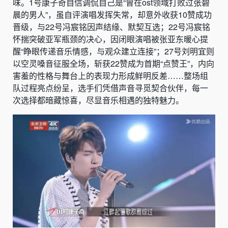
味。1号康子奇自信调侃自己是“曾在ost领域打败过张碧
晨的男人”，虽自评演唱发挥失常，却意外收获10赞成功
晋级，与22号冯宸铭因声结缘、默契互选；22号冯宸铭
怀揣突破亚军瓶颈的决心，因闭眼演唱被张亚东暖心提
醒“睁眼传递音乐情感，与观众建立连接”；27号刘明宜则
以空灵嗓音征服全场，斩获22赞成为首期“点赞王”，内向
害羞的性格与舞台上的表现力形成鲜明反差……整场组
队过程亮点纷呈，选手们凭借声音寻觅契合伙伴，每一
次选择都暗藏惊喜，尽显音乐相遇的独特魅力。