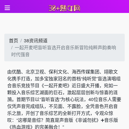
首页
38资讯频道
一起开麦吧盲听盲选开启音乐新冒险纯粹声韵奏响
时代强音
由优酷、北京卫视、保利文化、海西传媒集团、翊歌文
化携手打造，加多宝独家冠名的首档“纯听觉”盲选演唱组
合音乐竞技节目《一起开麦吧》近日盛大开播，宛如一
颗投入音乐综艺湖面的巨石，激起层层创新与惊喜的涟
漪。首期节目以“盲听盲选”为核心玩法，40位音乐人需要
仅凭声音完成组队，不见面、不露脸，全凭音色开启音
乐之旅，开创了音乐综艺的全新打开方式，令观众惊
叹：“这哪是音综？简直是声音版《非诚勿扰》➕音乐版
《热血游戏》的完美融合！”