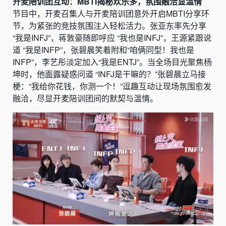
开麦陪训团互动：MBTI揭秘欢乐多，氛围融洽显温情
节目中，开麦召集人与开麦陪训团意外开启MBTI分享环
节，为紧张的竞技氛围注入轻松活力。张亚东率先分享
“我是INFJ”，蒋敦豪随即呼应 “我也是INFJ”，王源紧跟说
道 “我是INFP”，张碧晨笑着附和“咱俩同型！我也是
INFP”，李艺彤淡定加入“我是ENTJ”。当全场目光聚焦杨
坤时，他面露疑惑问道 “INFJ是干嘛的？”张碧晨立马接
梗：“我给你花钱，你测一个！”逗趣互动让现场氛围愈发
融洽，尽显开麦陪训团间的默契与温情。