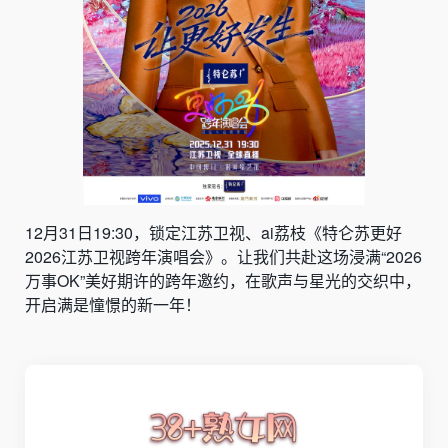
12月31日19:30，锁定江苏卫视、ai荔枝《特仑苏更好
2026江苏卫视跨年演唱会》。让我们共赴这场浸满“2026
万事OK”美好期许的跨年邀约，在歌声与星光的交织中，
开启满是憧憬的新一年！