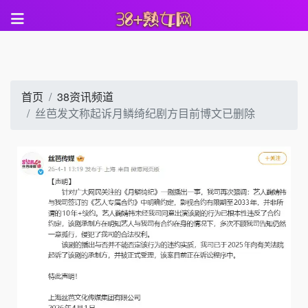
首页
38资讯频道
丝芭发文称起诉月鳞绮纪剧方目前博文已删除