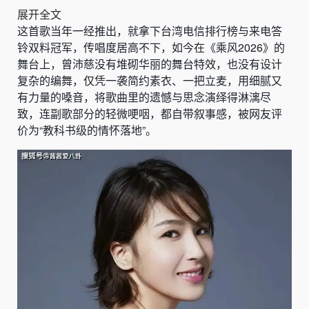
展开全文
这首歌当年一经推出，就拿下台湾电信排行榜与来电答
铃双料冠军，传唱度居高不下，如今在《乘风2026》的
舞台上，曾沛慈没有堆砌华丽的舞台特效，也没有设计
复杂的编舞，仅凭一袭简约素衣、一把立麦，用细腻又
有力量的嗓音，将歌曲里的遗憾与思念演绎得淋漓尽
致，连副歌部分的轻微哽咽，都自带叙事感，被网友评
价为“教科书级的情怀落地”。