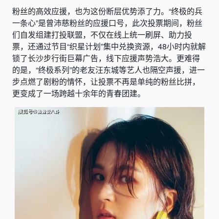
粉丝的高效应援，也为这份断层优势添了力。“终极的兵
一条心”是曾沛慈粉丝的应援口号，此次投票期间，粉丝
们自发组建打投联盟，不仅在线上统一刷屏、助力投
票，还通过节目“织星计划”集中兑换资源，48小时内就解
锁了长沙步行街巨幕广告，线下应援声势浩大。更难得
的是，“终极系列”的老友汪东城等艺人也隔空声援，进一
步点燃了剧粉的情怀，让投票不再是单纯的粉丝比拼，
更变成了一场跨越十余年的青春团建。