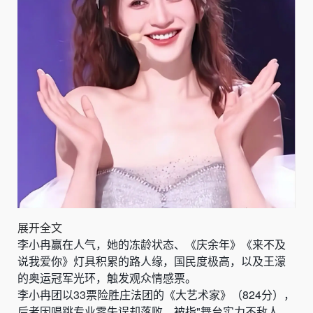
展开全文
李小冉赢在人气，她的冻龄状态、《庆余年》《来不及
说我爱你》灯具积累的路人缘，国民度极高，以及王濛
的奥运冠军光环，触发观众情感票。
李小冉团以33票险胜庄法团的《大艺术家》（824分），
后者因唱跳专业零失误却落败，被指"舞台实力不敌人