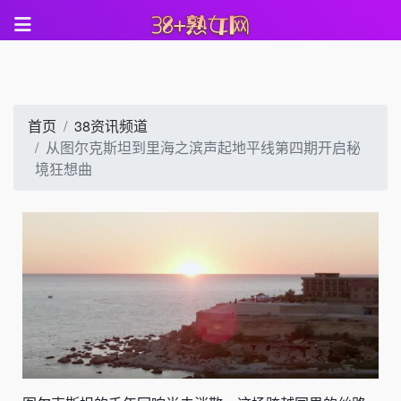
首页
38资讯频道
从图尔克斯坦到里海之滨声起地平线第四期开启秘
境狂想曲