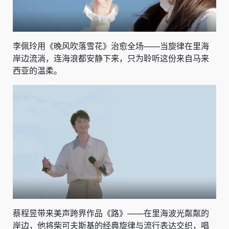
李佩玲用《晚风吹落雪花》治愈全场——当旋律在里海
岸边流淌，连海浪都安静下来，只为聆听这份来自马来
西亚的温柔。
蔡程昱带来美声跨界作品《路》——在里海波光粼粼的
岸边，他将柴可夫斯基的经典旋律与流行表达交织，唱