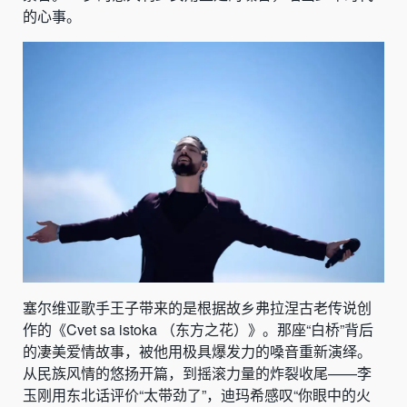
的心事。
塞尔维亚歌手王子带来的是根据故乡弗拉涅古老传说创
作的《Cvet sa istoka （东方之花）》。那座“白桥”背后
的凄美爱情故事，被他用极具爆发力的嗓音重新演绎。
从民族风情的悠扬开篇，到摇滚力量的炸裂收尾——李
玉刚用东北话评价“太带劲了”，迪玛希感叹“你眼中的火