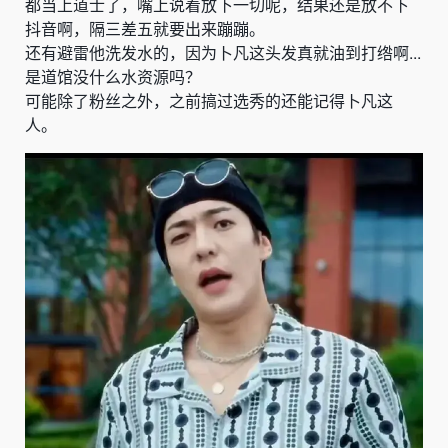
都当上道士了，嘴上说着放下一切呢，结果还是放不下
抖音啊，隔三差五就要出来蹦蹦。
还有避雷他洗发水的，因为卜凡这头发真就油到打绺啊...
是道馆没什么水资源吗？
可能除了粉丝之外，之前搞过选秀的还能记得卜凡这
人。