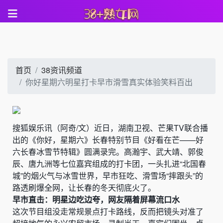
首页
38资讯频道
你好星期六明星打卡早市滑雪真实体验笑料百出
搜狐娱乐讯（阿奇/文）近日，湖南卫视、芒果TV联合播
出的《你好，星期六》长春特别节目《好看在芒——好
六长春冰雪节特辑》圆满录完。高瀚宇、武大靖、郭俊
辰、唐九洲等七位嘉宾组成的打卡团，一头扎进“北国春
城”的烟火气与冰雪世界，早市狂吃、滑雪场“摔跟头”的
路透刷爆全网，让长春的冬天彻底火了。
早市直击：明星边吃边夸，网友隔着屏幕流口水
这次节目组没走常规景点打卡路线，反而把镜头对准了