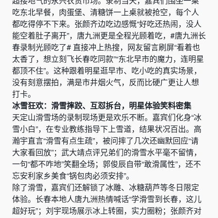
超接地气的永兴农贸市场。录制当天，嘉宾们围坐一桌
吃东北早餐，肉蛋堡、清糖饼一上桌就被抢空，每个人
都吃得停不下来。张颜齐边吃边感慨“好吃还热闹，没人
能空着肚子离开”，唐九洲更是全程光顾着吃，#唐九洲长
春录制光顾吃了# 直接冲上热搜，网友留言刷屏“看着也
太香了，想立刻飞长春吃同款”“东北早市的魔力，连明星
都顶不住”。这种跟着明星逛早市、吃小吃的真实场景，
没有刻意摆拍，满是市井烟火气，反而比硬广更让人想
打卡。
冰雪狂欢：滑雪摔跤、互怼拆台，明星体验笑料密集
天定山滑雪场的录制现场更是欢乐不断。嘉宾们化身“冰
雪小白”，在专业教练指导下上雪道，结果状况百出。高
瀚宇直言“滑雪有点生疏”，被问摔了几次还幽默回应“请
大家看回放”；武大靖点评兄弟们的滑雪水平毫不留情，
一句“都不咋地”笑翻全场；郭俊辰自带“敢滑属性”，还不
忘安利家乡美食“锅包肉必须安排”。
除了滑雪，嘉宾们还解锁了冰雕、冰糖葫芦等冬日限定
体验。长春本地人唐九洲热情喊话“学滑雪到长春，这儿
超好玩”；刘宇现场展示冰上转圈，实力圈粉；张颜齐对