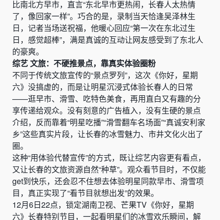
比南北方早市，直言“东北早市更热闹，长春人太热情
了，像回家一样”。巧合的是，录制当天恰逢吴泽林生
日，记者当场送祝福，他暖心回应“第一次在东北过生
日，感觉超棒”，满是真诚的互动让网友感受到了东北人
的豪爽。
综艺 文旅：不硬推景点，靠真实体验圈粉
不同于传统文旅宣传的“景点罗列”，这次《你好，星期
六》没搞虚的，而是让明星沉浸式体验长春人的日常
——逛早市、滑雪、吃特色美食，再用直白又有趣的分
享传递给观众。没有刻意的广告植入，没有生硬的景点
介绍，反而靠着“明星吃播”“滑雪翻车名场面”“真诚安利家
乡”这些真实片段，让长春的冰雪魅力、市井文化火出了
圈。
这种“用体验代替宣传”的方式，既让综艺内容更有看点，
又让长春的文旅资源自然“种草”。观众看节目时，不仅能
get到快乐，还会忍不住想去体验明星同款早市、滑雪项
目，真正实现了“看节目就想出发”的效果。
12月6日22点，锁定湖南卫视、芒果TV《你好，星期
六》长春特别节目，一起看明星们的冰雪欢乐瞬间，解