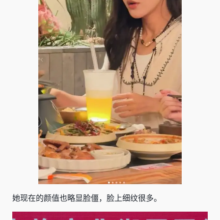
她现在的颜值也略显脸僵，脸上细纹很多。