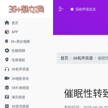
自助申请友连
首页
APP
38+熟女强推
在線視頻
首页
38有声资源
催眠
宅男導航
38有声资源
38电影资讯
38片商频道
催眠性转
演员频道
38资讯频道
发布时间：2025-06-20 20: