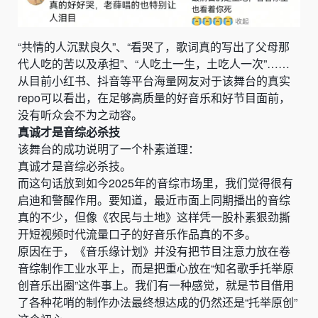
“共情的人沉默良久”、“看哭了，歌词真的写出了父母那
代人吃的苦以及承担”、“人吃土一生，土吃人一次”……
从目前小红书、抖音等平台海量网友对于该舞台的真实
repo可以看出，在足够高质量的好音乐和好节目面前，
没有听众会不为之动容。
真诚才是音综必杀技
该舞台的成功说明了一个朴素道理：
真诚才是音综必杀技。
而这句话放到如今2025年的音综市场里，我们觉得很有
启迪和警醒作用。要知道，最近市面上同期播出的音综
真的不少，但像《农民与土地》这样凭一股朴素狠劲撕
开短视频时代流量口子的好音乐作品真的不多。
原因在于，《音乐缘计划》并没有把节目注意力放在卷
音综制作工业水平上，而是把重心放在“知名歌手托举原
创音乐出圈”这件事上。我们有一种感觉，就是节目借用
了各种花哨的制作办法最终想达成的仍然还是“托举原创”