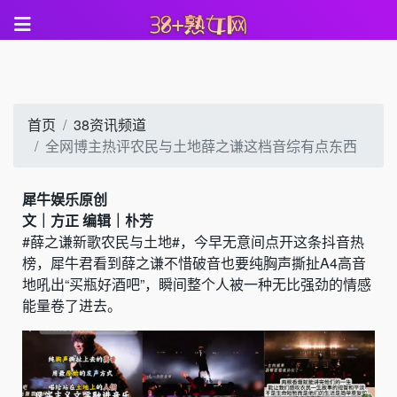
首页
38资讯频道
全网博主热评农民与土地薛之谦这档音综有点东西
犀牛娱乐原创
文｜方正 编辑｜朴芳
#薛之谦新歌农民与土地#，今早无意间点开这条抖音热
榜，犀牛君看到薛之谦不惜破音也要纯胸声撕扯A4高音
地吼出“买瓶好酒吧”，瞬间整个人被一种无比强劲的情感
能量卷了进去。