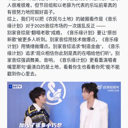
人很难很难，但节目组和以老薛为代表的乐坛前辈真的
有很努力地挖掘好苗子。
综上，我们可以把《农民与土地》的破圈看作是《音乐
缘计划》对于2025音综市场的一次拨乱反正 ——
别家音综是“翻唱老歌”成瘾，《音乐缘计划》要让“原创
新歌”被更多人听到。别家音综用技术做爆点，《音乐缘
计划》用情绪做爆点。别家音综追求“制造金曲”，《音乐
缘计划》追求“观众相信你此刻是真的在唱给他们听”。别
家音综强调舞美、音响，《音乐缘计划》更看重演唱者
嘴里那句“最清白的是土地，看着你生也看着你死”能不能
戳到你心里去。