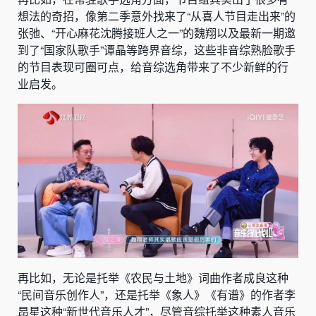
想法的奇招，像第二季意外找来了“从喜人节目走出来”的
张弛、“开心麻花沈腾接班人之一”的魏翔以及最新一期邀
到了“国家队歌手”谭晶等跨界音综，这些非音综熟脸歌手
的节目表现可圈可点，给音综选角带来了不少新鲜的行
业启发。
再比如，无论是托举《农民与土地》词曲作者成良这种
“民间音乐创作人”，还是托举《象人》《有谱》的作者李
昂星这种“新世代音乐人才”，尽管音综托举这种素人音乐