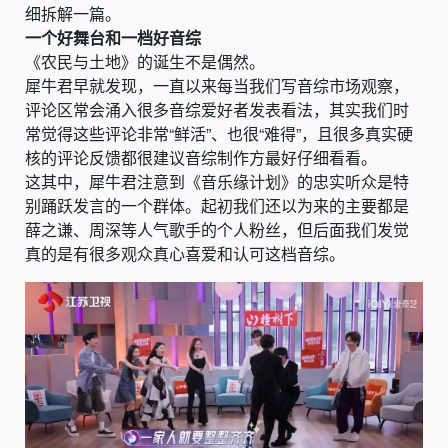
细拆解一篇。
一个好舞台和一档好音综
《农民与土地》的诞生不是偶然。
犀牛君早就发现，一直以来每当我们写音综市场观察，
评论区常会涌入很多音综爱好者发表看法，其实我们时
常觉得这些评论非常“鲜活”、也很“难得”，且很多真实硬
核的评论反馈都很建议音综制作方最好仔细看看。
这其中，犀牛君注意到《音乐缘计划》的忠实听众是特
别踊跃发言的一个群体。起初我们还以为来的主要都是
薛之谦、周深等人气歌手的个人粉丝，但后面我们发觉
真的是有很多观众真心喜爱和认可这档音综。