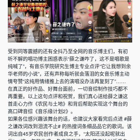
受到同等震撼的还有全抖乃至全网的音乐博主们，有初
听不解的唱功博主困惑表示“薛之谦咋了，这不是唱歌是
纯喊了”，有音乐学院研究生博主专业点评“它让我想到余
华老师的小说”，还有声称每听就会落泪的女音乐博主动
情夸赞“这纯用情绪推上去的演唱没办法再复刻了”……
在真正的好作品、好舞台面前，一切音综制作技巧都不
再重要。以上这句点评和祝贺，我们真心送给薛之谦这
首走心力作《农民与土地》和背后帮助实现这个舞台的
高口碑音综《音乐缘计划2》。
如果各位感兴趣该舞台的话，也建议大家看完后点进 #薛
之谦改词改到泪流不止# 的热搜词条细品品它的歌词。该
词出自45岁农民创作者成良之手，“太阳还没起呢就出