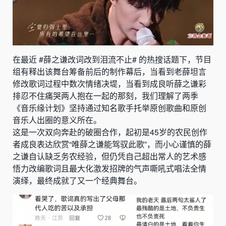
在最近 #薛之谦改词改到泪流不止# 的热搜话题下，节目
组有释出该舞台筹备前后的制作幕后，当看到老薛坦言
修改歌词过程中数次情绪决堤，当看到成良听薛之谦彩
排忍不住痛哭两人抱在一起的那刻，我们理解了两季
《音乐缘计划》坚持通过知名歌手托举原创歌曲和原创
音乐人出圈的意义所在。
这是一次双向奔赴的破圈合作，起初是45岁的农民创作
者成良表达欣赏“唯薛之谦能驾驭此歌”，而小心谨慎的薛
之谦自认缺乏务农经验，但仍凭自己超出常人的艺术感
悟力改编歌词且最大化激发招牌的气声嘶吼式唱法全情
演绎，最终成就了又一个经典舞台。