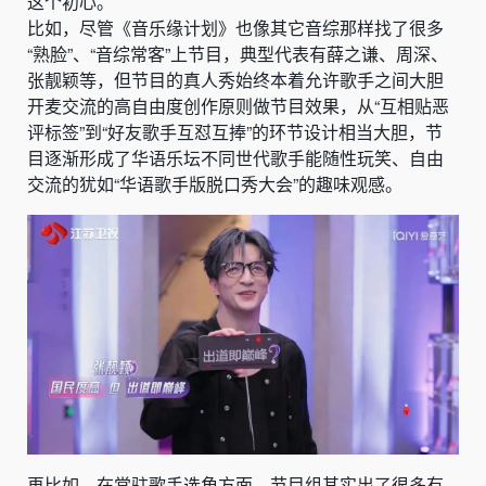
这个初心。
比如，尽管《音乐缘计划》也像其它音综那样找了很多
“熟脸”、“音综常客”上节目，典型代表有薛之谦、周深、
张靓颖等，但节目的真人秀始终本着允许歌手之间大胆
开麦交流的高自由度创作原则做节目效果，从“互相贴恶
评标签”到“好友歌手互怼互捧”的环节设计相当大胆，节
目逐渐形成了华语乐坛不同世代歌手能随性玩笑、自由
交流的犹如“华语歌手版脱口秀大会”的趣味观感。
再比如，在常驻歌手选角方面，节目组其实出了很多有