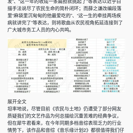
发”、“这一年的收成一条扁担就挑起了”等表达以近乎白
描手法说尽了农民生命的简朴闭环；而薛之谦改编段落
里“麻袋里沉甸甸的他最爱吃的”、“这一生的牵挂两场疾
病就讲完了”等表达，则将歌曲从农民视角拓延连接到了
广大城市务工人员的内心共鸣。
展开全文
坦率地说，尽管目前《农民与土地》仍遭受了部分网友
质疑我们的文艺作品为何总描绘沉重苦难的经典争议，
但在犀牛君看来，在今年同期多档音综表现乏力的行业
情势下，该作品和音综《音乐缘计划2》都很值得我们仔