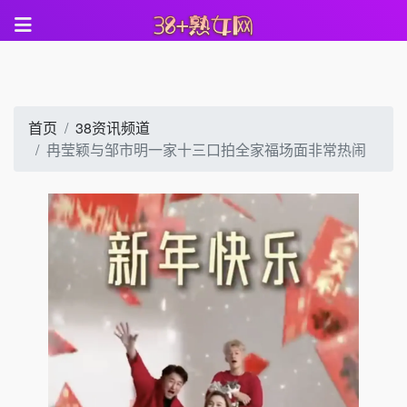
首页
38资讯频道
冉莹颖与邹市明一家十三口拍全家福场面非常热闹