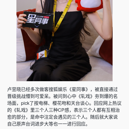
卢昱晓已经多次做客搜狐娱乐《星同事》，被直接通过
晋级挑战懵到可爱呆。被问到心中《轧戏》夯到爆的名
场面，pick了按电梯、樱花吻和天台谈心。回应网上热议
的《轧戏》里三个人三种CP感，表示三个人都有互相治
愈的部分，是命中注定会遇见的三个人。随后就大家说
自己原声台词进步大等也一一进行回应。