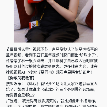
节目最后认童年视频环节，卢昱晓秒认了陈星旭杨幂的
童年视频，看到宋亚轩童年视频时脱口而出“珍珠小子“，
还夸夸了林一很会跳舞，并且爆料了自己没入行时就被
好朋友科普过檀健次跳舞很厉害。更多精彩内容，请在
搜狐视频APP搜索《星同事》观看卢昱晓专访正片！
【你敢问我敢答】
搜狐娱乐：《轧戏》有很多名场面让大家路透就垂直入
坑了，如果让你说出《轧戏》的三个夯到爆的名场面，
你觉得会是哪些？
卢昱晓： 我觉得有很多搞笑的，就比如像那个按电梯，
我们四个人按电梯，我觉得应该会比较好玩；樱花吻肯