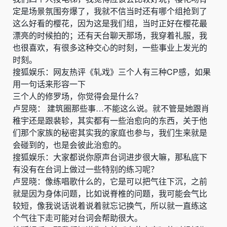
定是场景氛围夯爆了，我就不信当时还有哪个组抢到了
这么好看的樱花，因为这是我们组，当时正好在樱花最
漂亮的时候拍的；还有天台聊天那场，我穿着礼服，我
也很喜欢，有很多这种交心的时刻，一些事业上发光的
时刻。
搜狐娱乐：网友热评《轧戏》三个人有三种CP感，如果
用一句话来形容一下
三个人的修罗场，你觉得会是什么？
卢昱晓： 建筑圈那些事…不能这么说。就不管是她跟肖
稚宇还是跟裴轸，其实都有一些治愈向的东西，关于他
们那个家族的秘密其实我的家庭也参与，我们生来就是
会碰到的，也是会彼此治愈的。
搜狐娱乐：大家都说你原声台词进步很大嘛，那私底下
有没有在台词上做过一些特别的练习呢？
卢昱晓：像练唱歌什么的，它是可以把气往下沉，之前
就是因为身体问题，比如说脊椎的问题，我可能会气比
较短，像我说话说着说着就忘记换气，所以就一直练这
个气往下走可能对台词会帮助很大。