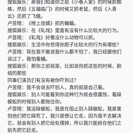
搜狐娱乐：那我们知道你之前《小巷人家》的时候抓蜘
蛛，然后《五福临门》的时候又抓老鼠，然后《入青
云》还抓了飞蛾。
卢昱晓：《榜上佳婿》抓的蝙蝠。
搜狐娱乐：在《轧戏》里面有没有什么比较大的行为。
卢昱晓：《轧戏》好像没什么动物可以抓。
搜狐娱乐：生活中你觉得你胆子比较大的行为有哪些？
卢昱晓：现在我不敢说我什么都不怕了，我已经跟他们
说过了，我怕蚕蛹。
搜狐娱乐：那你之前就是，比如说你抓这些的时候，剧
组的那些
同事们演员们有没有被你吓到过？
卢昱晓：我不会说去吓别人，真的就是自己看。
搜狐娱乐：别人可能看到你这种行为就会很震惊，看踩
蜈蚣的时候别人都拖住你。
卢昱晓：我没踩蜈蚣，我是在阻止别人踩蜈蚣，我是害
怕他们把它踩死了，我只是想让它走，因为我不去解决
它，就会有别人把它给处理掉，所以我只能抢在他们之
前先把它赶走。