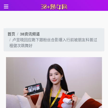
首页
38资讯频道
卢昱晓回应跪下跟粉丝合影爆入行前被朋友科普过
檀健次跳舞好