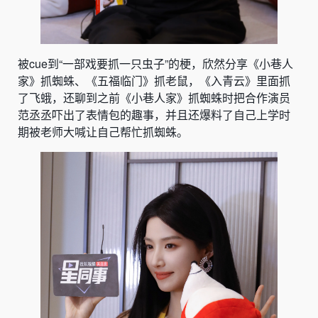
被cue到“一部戏要抓一只虫子”的梗，欣然分享《小巷人
家》抓蜘蛛、《五福临门》抓老鼠，《入青云》里面抓
了飞蛾，还聊到之前《小巷人家》抓蜘蛛时把合作演员
范丞丞吓出了表情包的趣事，并且还爆料了自己上学时
期被老师大喊让自己帮忙抓蜘蛛。