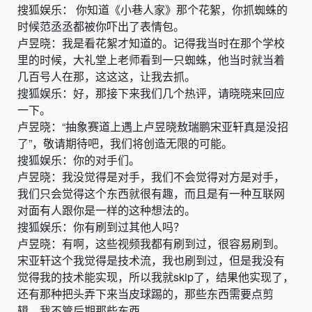
搜狐娱乐： 你知道《小巷人家》那个花絮，你抓蜘蛛的
时候范丞丞都被你吓出了表情包。
卢昱晓：我是看花絮才知道的。记得我当时在那个学校
里的时候，大礼堂上老师看到一只蜘蛛，他当时就当着
几百号人在那，这这这，让我去抓。
搜狐娱乐：好，那接下来我们几个热评，请晓晓来回应
一下。
卢昱晓：“抽象赛道上遇上卢昱晓敖瑞鹏宋亚轩真是没招
了”，敬请期待吧，我们将创造无限的可能。
搜狐娱乐：你的对手们。
卢昱晓：我没觉得是对手，我们不会觉得对方是对手，
我们只会觉得这个东西就很有趣，而且是有一种互联网
对面有人跟你是一样的这种想法的。
搜狐娱乐：你有刷到过其他人吗？
卢昱晓：有啊，这些视频我都有刷到过，很容易刷到。
宋亚轩这个我觉得是技术流，我也刷到过，但是我没有
觉得我的技术能实现，所以我就skip了，结果他实现了，
还有那种把头弄下来当皮球踢的，那些东西需要点剪
辑，我不管后期那些东西。