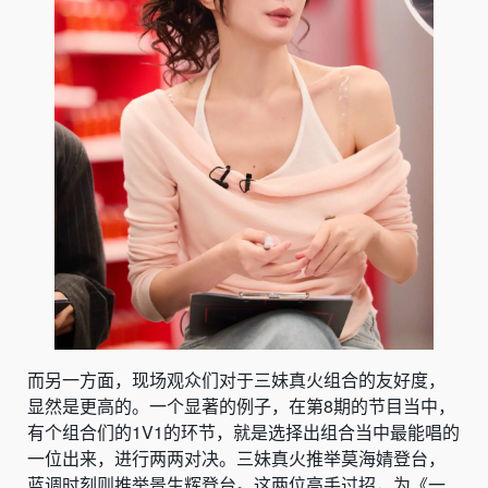
而另一方面，现场观众们对于三妹真火组合的友好度，
显然是更高的。一个显著的例子，在第8期的节目当中，
有个组合们的1V1的环节，就是选择出组合当中最能唱的
一位出来，进行两两对决。三妹真火推举莫海婧登台，
蓝调时刻则推举景生辉登台。这两位高手过招，为《一