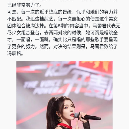
已经非常努力了。
可是，每一次的近乎垫底的晋级，似乎和她们的努力并
不匹配。我追这档综艺，每一次最担心的便是这个美女
团体组合被淘汰掉。在第8期的内容当中，马蜀君代表无
尽少女组合登台，去两两对决的时候，她可谓是唱跳全
才，一面唱，一面跳，确实比只是唱的那些歌手要呈现
了更多的努力。然而，对决的结果则是，马蜀君败给了
冯宸铭。