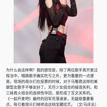
为什么会这样啊？我的感觉是，除了两位歌手真开麦过
程当中，唱跳歌手确实吃亏之外，更为重要的一点便
是，现场的观众们在投票的时候，对于马蜀君这样的美
貌型女歌手不够友好了。无尽少女组合的接连失利，和
三妹真火组合的连续性夺冠，是形成了互文关系的。
《一起开麦吧》最终的冠军花落谁家，无疑是重要看
点，吸引着观众们继续追这档宝藏综艺。（文/马庆云）