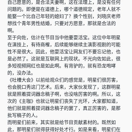
自己愿意的，是合法夫妻啊，这在法理上，是没有任何
问题的。即便是在道德上，哪个道德规定，老年人就不
能娶一个比自己年轻的媳妇了？换个性别，刘晓庆老师
想找个青年男性结婚，只要对方愿意，那就是合法的
啊。
至于向佐，估计在节目当中他要耍活宝。这位中年明星
在演技上，有待商榷，后续能够继续主演影视剧的可能
性不是很大。因此，他耍活宝让网友们不要忘记他，也
是必然了。这就是互联网上的现状。不光向佐如此，很
多短视频网红也是如此啊。有背驴的，就有恐龙咆哮
的，没办法。
《吐槽大会》以前给观众们的感觉是，明星们很厉害，
也会脱口秀这门艺术。后来，大家伙发现了，这群明星
就是照着提词器念稿子啊，也没啥厉害的啊。所以，这
次的《主咖》也就让明星们丧失了光环，大家都知道，
他们就是照着提词器念稿子的罢了，真正厉害的，是那
批写稿子的人。
而明星们前来，其实就是给节目贡献素材的。既然如
此，那明星们就得获得好处才行。如是来看，明星们在