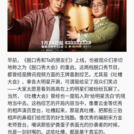
早前，《脱口秀和Ta的朋友们》上线，也被观众们亲切
地称之为《脱口秀大会》的重启。这两档脱口秀节目，
都曾经是腾讯视频方面的王牌喜剧综艺。尤其是《吐槽
大会》，拿各大明星开涮，可谓是给足了观众们笑点
——大家太愿意看到高高在上的明星们被纷纷瓦解了。
当然，《吐槽大会》曾经也一度陷入到“给明星洗白”的境
地当中去。这档综艺的开局内容当中，像曹云金等优秀
的相声演员登台，吐槽起来，那是真吐槽，把那些三俗
相声的鼻祖们给挖苦的好生残酷。像优秀的编剧宋方金
老师登台，嘲讽那些驴粪蛋子表面光的抄袭者的时候，
也是一剑封喉的。这些吐槽，都是基于真实的。