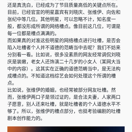
还是真洗白，已经成为了节目质量高低的关键点所在。
目前，已经官宣的明星嘉宾有刘晓庆、张维伊、向佐和
张纪中等几位。其他明星，可以忽略不计，知名度一
般，都没形成所谓的网络槽点。像目前这几位，可谓是
每一位都是槽点满满的。
而如果真的对准这些明星的网络槽点进行吐槽，是否会
陷入吐槽者个人并不道德的范畴当中去呢？我们不妨来
分别看一看。比如说，很多没素质的网友经常调侃刘晓
庆是装嫩，老女人还饰演二十几岁的小女人（某网大当
中的内容）。这其实在正确的道德范畴当中，是无法构
成槽点的。不知道这档综艺会如何处理这个所谓的槽
点。
比如说，张维伊的婚姻，也经常被部分网友吐槽。然
而，张维伊两口子是领过证的，是合法夫妻，人家两口
子愿意，别人还来吐槽，就是吐槽者的个人道德水平不
够了。所以，张维伊的槽点部分，也挺考验编剧的吐槽
剧本创作能力的。