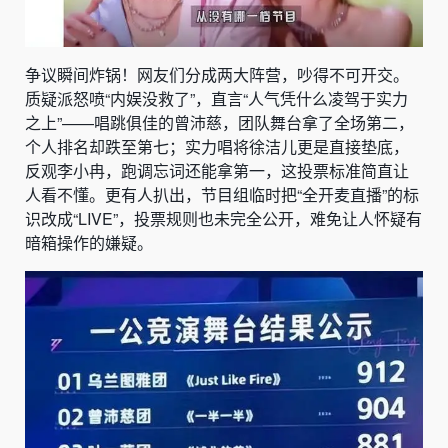
争议瞬间炸锅！网友们分成两大阵营，吵得不可开交。
质疑派怒喷“内娱没救了”，直言“人气凭什么凌驾于实力
之上”——唱跳俱佳的曾沛慈，团队舞台拿了全场第二，
个人排名却跌至第七；实力唱将徐洁儿更是直接垫底，
反观李小冉，跑调忘词还能拿第一，这投票标准简直让
人看不懂。更有人扒出，节目组临时把“全开麦直播”的标
识改成“LIVE”，投票规则也未完全公开，难免让人怀疑有
暗箱操作的嫌疑。