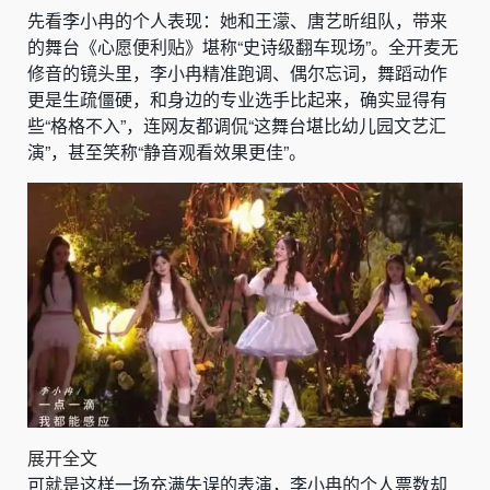
先看李小冉的个人表现：她和王濛、唐艺昕组队，带来
的舞台《心愿便利贴》堪称“史诗级翻车现场”。全开麦无
修音的镜头里，李小冉精准跑调、偶尔忘词，舞蹈动作
更是生疏僵硬，和身边的专业选手比起来，确实显得有
些“格格不入”，连网友都调侃“这舞台堪比幼儿园文艺汇
演”，甚至笑称“静音观看效果更佳”。
展开全文
可就是这样一场充满失误的表演，李小冉的个人票数却