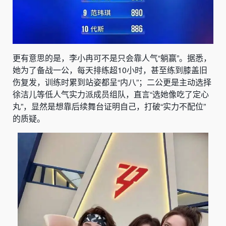
更有意思的是，李小冉可不是只会靠人气“躺赢”。据悉，
她为了备战一公，每天排练超10小时，甚至练到膝盖旧
伤复发，训练时累到站姿都呈“内八”；二公更是主动选择
徐洁儿等低人气实力派成员组队，直言“选她像吃了定心
丸”，显然是想靠后续舞台证明自己，打破“实力不配位”
的质疑。