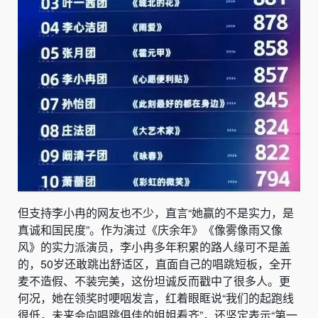
但支持李小冉的网友也不少，直言“她赢的不是实力，是
真诚和国民度”。作为演过《庆余年》《像雾像雨又像
风》的实力派演员，李小冉多年积累的路人缘可不是盖
的，50岁还敢跳出舒适区，直面自己的唱跳短板，全开
麦不造假、不装完美，这份坦诚反而戳中了很多人。更
何况，她在领奖时哽咽发言，红着眼眶说“我们的起跑线
很低，未来会向唱跳俱佳的姐姐看齐”，还坚定表示“第一