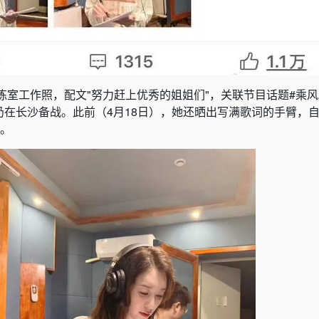
室工作照，配文"努力赶上优秀的姐姐们"，关联节目话题#乘风20
仍在长沙备战。此前（4月18日），她还晒出写满歌词的手臂，自
度。