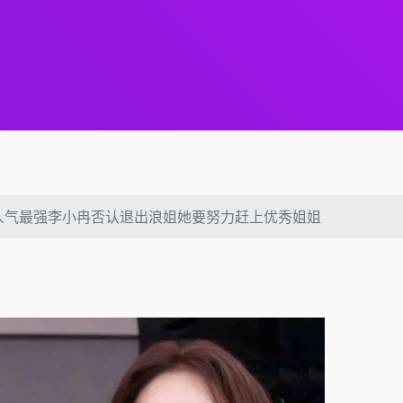
人气最强李小冉否认退出浪姐她要努力赶上优秀姐姐