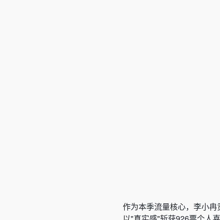
作为本季流量核心，李小冉
以"真实感"斩获926票个