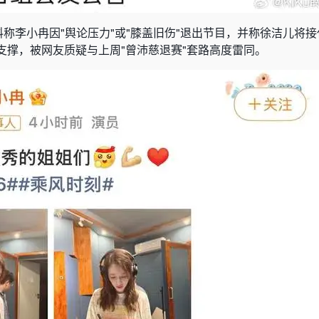
料称李小冉因"舆论压力"或"膝盖旧伤"退出节目，并称徐洁儿将
支撑，被网友质疑与上周"曾沛慈退赛"套路高度雷同。