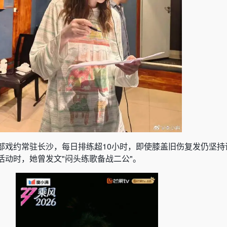
部戏约常驻长沙，每日排练超10小时，即使膝盖旧伤复发仍坚持训
活动时，她曾发文"闷头练歌备战二公"。