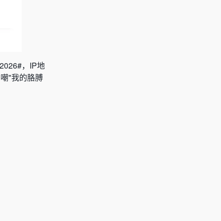
26#，IP地
嘲"我的胳膊