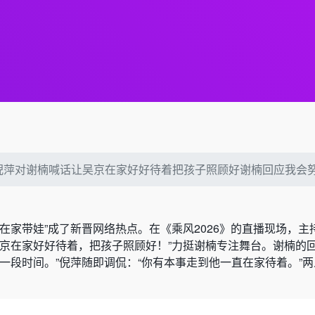
倪萍对谢楠喊话让吴京在家好好待着把孩子照顾好谢楠回应我会
在家带娃”成了新晋网络热点。在《乘风2026》的直播现场，主
吴京在家好好待着，把孩子照顾好！”力挺谢楠专注舞台。谢楠的
一段时间。”倪萍随即调侃：“你有本事走到他一直在家待着。”