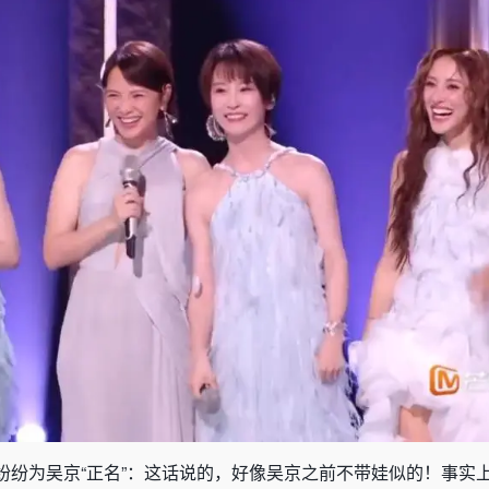
纷纷为吴京“正名”：这话说的，好像吴京之前不带娃似的！事实