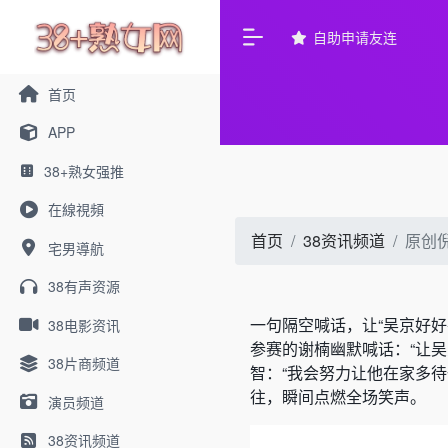
自助申请友连
首页
APP
38+熟女强推
在線視頻
首页
38资讯频道
原创
宅男導航
38有声资源
一句隔空喊话，让“吴京好好
38电影资讯
参赛的谢楠幽默喊话：“让
38片商频道
智：“我会努力让他在家多待
往，瞬间点燃全场笑声。
演员频道
38资讯频道