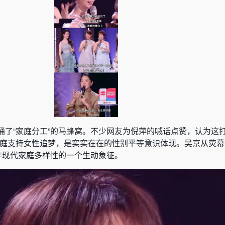
捅了“家庭分工”的马蜂窝。不少网友为倪萍的喊话点赞，认为这打
家庭支持女性追梦，是实实在在的性别平等意识体现。吴京从荧幕“
看作现代家庭多样性的一个生动象征。