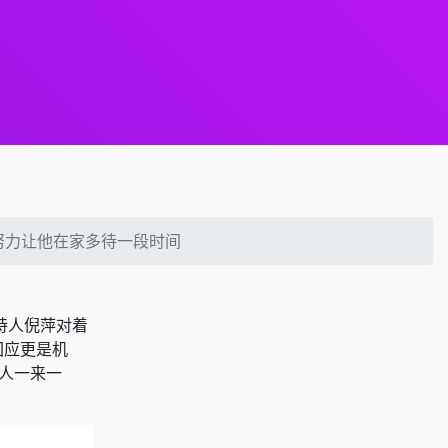
努力让他在家多待一段时间
持人倪萍对着
回应更是机
两人一来一