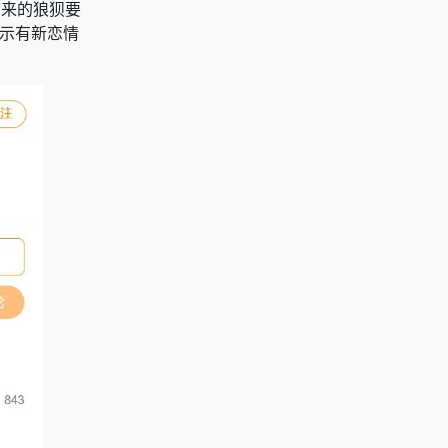
带来的狼狈要
暗示有新恋情