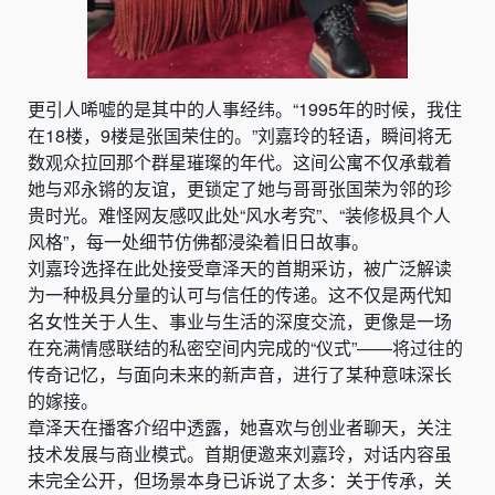
更引人唏嘘的是其中的人事经纬。“1995年的时候，我住
在18楼，9楼是张国荣住的。”刘嘉玲的轻语，瞬间将无
数观众拉回那个群星璀璨的年代。这间公寓不仅承载着
她与邓永锵的友谊，更锁定了她与哥哥张国荣为邻的珍
贵时光。难怪网友感叹此处“风水考究”、“装修极具个人
风格”，每一处细节仿佛都浸染着旧日故事。
刘嘉玲选择在此处接受章泽天的首期采访，被广泛解读
为一种极具分量的认可与信任的传递。这不仅是两代知
名女性关于人生、事业与生活的深度交流，更像是一场
在充满情感联结的私密空间内完成的“仪式”——将过往的
传奇记忆，与面向未来的新声音，进行了某种意味深长
的嫁接。
章泽天在播客介绍中透露，她喜欢与创业者聊天，关注
技术发展与商业模式。首期便邀来刘嘉玲，对话内容虽
未完全公开，但场景本身已诉说了太多：关于传承，关