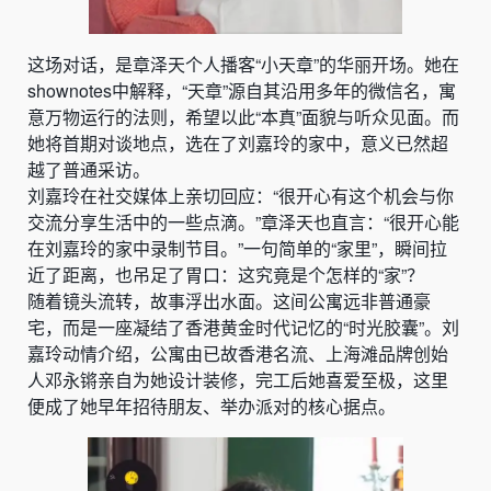
这场对话，是章泽天个人播客“小天章”的华丽开场。她在
shownotes中解释，“天章”源自其沿用多年的微信名，寓
意万物运行的法则，希望以此“本真”面貌与听众见面。而
她将首期对谈地点，选在了刘嘉玲的家中，意义已然超
越了普通采访。
刘嘉玲在社交媒体上亲切回应：“很开心有这个机会与你
交流分享生活中的一些点滴。”章泽天也直言：“很开心能
在刘嘉玲的家中录制节目。”一句简单的“家里”，瞬间拉
近了距离，也吊足了胃口：这究竟是个怎样的“家”？
随着镜头流转，故事浮出水面。这间公寓远非普通豪
宅，而是一座凝结了香港黄金时代记忆的“时光胶囊”。刘
嘉玲动情介绍，公寓由已故香港名流、上海滩品牌创始
人邓永锵亲自为她设计装修，完工后她喜爱至极，这里
便成了她早年招待朋友、举办派对的核心据点。