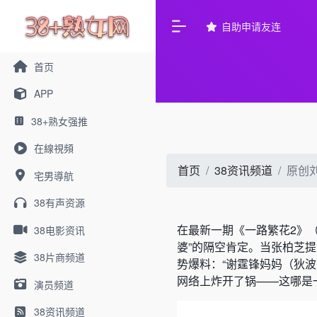
自助申请友连
首页
APP
38+熟女强推
在線視頻
首页
38资讯频道
原创
宅男導航
38有声资源
在最新一期《一路繁花2》（
38电影资讯
婆”的隔空肯定。当张柏芝提
38片商频道
势爆料：“谢霆锋妈妈（狄
网络上炸开了锅——这哪是
演员频道
38资讯频道