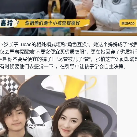
7岁长子Lucas的相处模式堪称“角色互换”。她这个妈妈成了“被
as不仅会严肃提醒她“不要贪便宜买劣质衣服”，更在她因穿了劣质
妈咪叫你不要买便宜的裤子！”尽管被儿子“管”，张柏芝言语间却满
“有时候要他们去感觉一下”，在引导中让孩子学会自主决策。