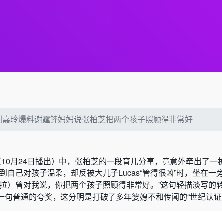
刘嘉玲爆料谢霆锋妈妈说张柏芝把两个孩子照顾得非常好
10月24日播出）中，张柏芝的一段育儿分享，竟意外牵出了一
到自己对孩子温柔，却反被大儿子Lucas“管得很凶”时，坐在一
波拉）曾对我说，你把两个孩子照顾得非常好。”这句轻描淡写的
一句普通的夸奖，这分明是打破了多年婆媳不和传闻的“世纪认证