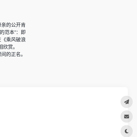
母亲的公开肯
的范本”：即
在《乘风破浪
相欣赏。
时间的正名。