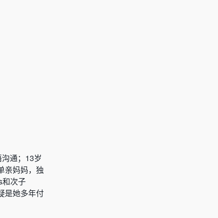
沟通；13岁
单亲妈妈，独
s和次子
无疑是她多年付