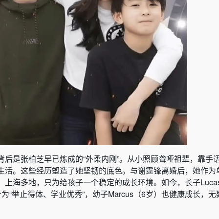
背后是张柏芝早已炼成的“外柔内刚”。从小照顾聋哑祖辈，靠手语
生活。这些经历塑造了她坚韧的底色。与谢霆锋离婚后，她作为
上海多地，只为给孩子一个稳定的成长环境。如今，长子Luca
界评价为“举止得体、学业优秀”，幼子Marcus（6岁）也健康成长，