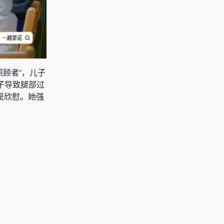
照顾者”，儿子
裤子导致腿部过
是欣慰。她强