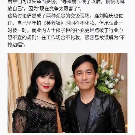
后辈们可以先适当妥协，“等翅膀长硬了以后，慢慢再释
放自己”，因为“现在竞争太厉害了”。
这场讨论俨然成了两种观念的交锋现场。连刘晓庆也佐
证，自己早年拍《芙蓉镇》时同样不化妆，但承认此一
时彼一时。而业内人士邵子恒的补充更是点破了行业心
照不宣的规则：在工作场合不化妆，很容易被误解为“不
修边幅”。