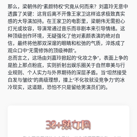
那么，梁朝伟的“素颜特权”究竟从何而来？刘嘉玲无意中
透露了关键：这背后离不开像王家卫这样追求极致真实
感的大导演加持。在王家卫的电影里，梁朝伟无需担心
灯光或妆容，导演常通过音乐而非剧本来引导情绪。这
种顶级创作环境，无疑强化了他对素颜表演的绝对自
信，最终将他那双深邃的眼睛和松弛的气质，淬炼成了
观众口中“无需修饰的顶级神颜”。
总而言之，这场由刘嘉玲掀起的“化妆之争”，表面上争的
是脸上那点粉底，实则折射出娱乐圈关于自然审美与行
业规则、个人实力与外界期待的深层矛盾。当“坦然接受
白发与皱纹”的高级理想，撞上“不化妆就没竞争力”的冰
冷现实，这道题，恐怕不只是留给男演员们的。