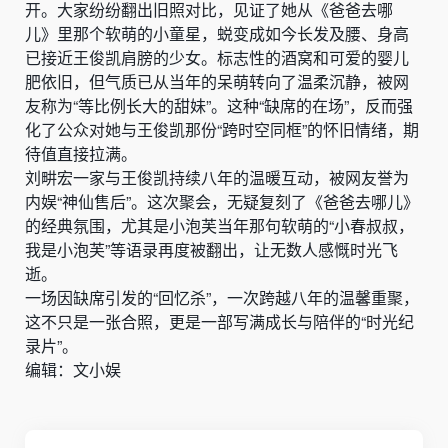
开。大家纷纷翻出旧照对比，见证了她从《爸爸去哪
儿》里那个软萌的小童星，蜕变成如今长发及腰、身高
已接近王俊凯肩膀的少女。标志性的酒窝和可爱的婴儿
肥依旧，但气质已从当年的呆萌转向了温柔沉静，被网
友称为“等比例长大的甜妹”。这种“缺席的在场”，反而强
化了公众对她与王俊凯那份“跨时空同框”的怀旧情绪，期
待值直接拉满。
刘畊宏一家与王俊凯持续八年的温暖互动，被网友誉为
内娱“神仙售后”。这次聚会，无疑复刻了《爸爸去哪儿》
的经典氛围，尤其是小泡芙当年那句软萌的“小春叔叔，
我是小泡芙”等语录再度被翻出，让无数人感慨时光飞
逝。
一场因缺席引发的“回忆杀”，一次跨越八年的温馨重聚，
这不只是一张合照，更是一部写满成长与陪伴的“时光纪
录片”。
编辑：文小娱