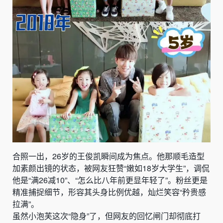
合照一出，26岁的王俊凯瞬间成为焦点。他那顺毛造型
加素颜出镜的状态，被网友狂赞“嫩如18岁大学生”，调侃
他是“满26减10”、“怎么比八年前更显年轻了”。粉丝更是
精准捕捉细节，形容其头身比例优越，灿烂笑容“矜贵感
拉满”。
虽然小泡芙这次“隐身”了，但网友的回忆闸门却彻底打