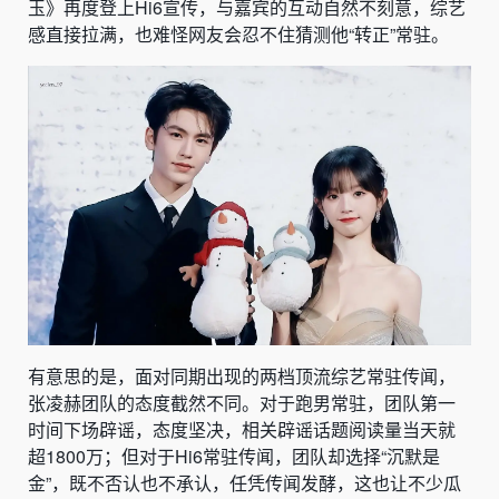
玉》再度登上Hi6宣传，与嘉宾的互动自然不刻意，综艺
感直接拉满，也难怪网友会忍不住猜测他“转正”常驻。
有意思的是，面对同期出现的两档顶流综艺常驻传闻，
张凌赫团队的态度截然不同。对于跑男常驻，团队第一
时间下场辟谣，态度坚决，相关辟谣话题阅读量当天就
超1800万；但对于Hi6常驻传闻，团队却选择“沉默是
金”，既不否认也不承认，任凭传闻发酵，这也让不少瓜