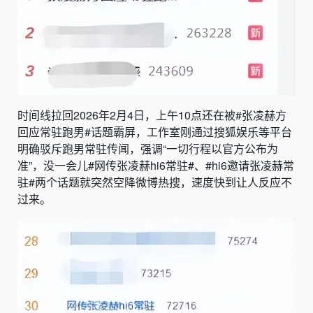
时间线拉回2026年2月4日，上午10点还在被#张凌赫方
回应常驻跑男#话题霸屏，工作室刚通过搜狐娱乐等平台
明确驳斥跑男常驻传闻，强调“一切行程以官方公布为
准”，没一会儿#网传张凌赫hi6常驻#、#hi6邀请张凌赫常
驻#两个话题就突然空降微博热搜，速度快到让人反应不
过来。