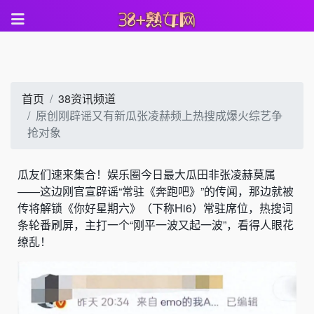
首页
38资讯频道
原创刚辟谣又有新瓜张凌赫频上热搜成爆火综艺争
抢对象
瓜友们速来集合！娱乐圈今日最大瓜田非张凌赫莫属
——这边刚官宣辟谣“常驻《奔跑吧》”的传闻，那边就被
传将解锁《你好星期六》（下称Hi6）常驻席位，热搜词
条轮番刷屏，主打一个“刚平一波又起一波”，看得人眼花
缭乱！