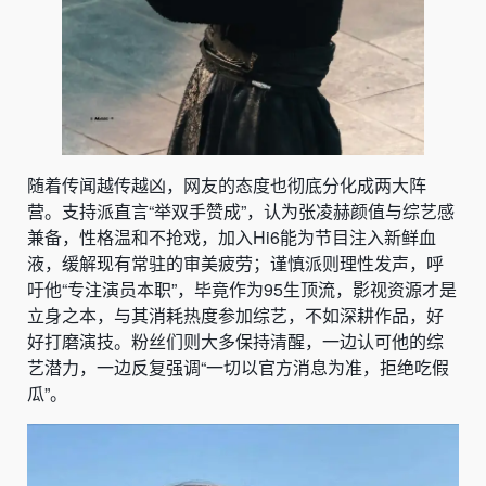
随着传闻越传越凶，网友的态度也彻底分化成两大阵
营。支持派直言“举双手赞成”，认为张凌赫颜值与综艺感
兼备，性格温和不抢戏，加入Hi6能为节目注入新鲜血
液，缓解现有常驻的审美疲劳；谨慎派则理性发声，呼
吁他“专注演员本职”，毕竟作为95生顶流，影视资源才是
立身之本，与其消耗热度参加综艺，不如深耕作品，好
好打磨演技。粉丝们则大多保持清醒，一边认可他的综
艺潜力，一边反复强调“一切以官方消息为准，拒绝吃假
瓜”。