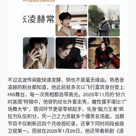
不过这波传闻能快速发酵，倒也不是毫无缘由。熟悉张
凌赫的粉丝都知道，他此前就多次以飞行嘉宾身份登上
Hi6舞台，每一次亮相都自带高光。2025年11月的“好六
时装周”特辑中，他穿豹纹长外套走秀，魔性摆手堪比“广
场舞大爷”，猜词环节更是零帧起手，化身“脑力王者”疯
狂为队伍积分，凭一己之力贡献多个爆笑名场面，当期
节目不仅刷新近四个月收视纪录，还拿下同时间段省级
卫视第一。而就在2026年1月26日，他还带着新剧《逐