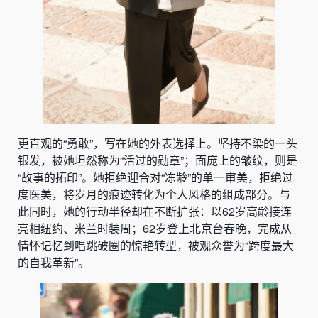
更直观的“勇敢”，写在她的外表选择上。坚持不染的一头
银发，被她坦然称为“活过的勋章”；面庞上的皱纹，则是
“故事的拓印”。她拒绝迎合对“冻龄”的单一审美，拒绝过
度医美，将岁月的痕迹转化为个人风格的组成部分。与
此同时，她的行动半径却在不断扩张：以62岁高龄接连
亮相纽约、米兰时装周；62岁登上北京台春晚，完成从
情怀记忆到唱跳破圈的惊艳转型，被观众誉为“跨度最大
的自我革新”。