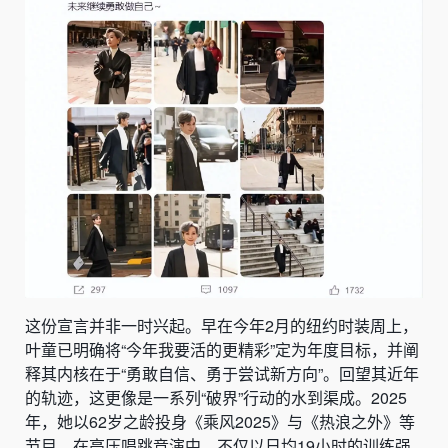
这份宣言并非一时兴起。早在今年2月的纽约时装周上，
叶童已明确将“今年我要活的更精彩”定为年度目标，并阐
释其内核在于“勇敢自信、勇于尝试新方向”。回望其近年
的轨迹，这更像是一系列“破界”行动的水到渠成。2025
年，她以62岁之龄投身《乘风2025》与《热浪之外》等
节目，在高压唱跳竞演中，不仅以日均19小时的训练强