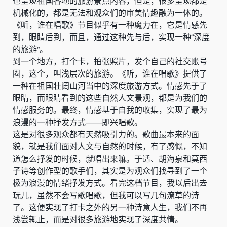
也呈现祖国各地的旅游景点内容，但是，很多呈现都是
机械化的，都是无法和观众们的审美情趣融为一体的。
《听，谁在唱歌》节目似乎有一种魔力在，它是情感先
到，眼睛后到，而且，通过这种先与后，实现一种“深度
的旅游”。
到一个地方，打个卡，拍张照片，发个自己的社交账号
圈，这个，叫浅层次的旅游。《听，谁在唱歌》提供了
一种在祖国壮阔山河当中的深度旅游方式。情感先于了
眼睛，而眼睛看到的这些自然人文景观，都是为我们的
情感服务的。最终，情感基于自我的收集，实现了最为
浪漫的一种抒发方式——即兴唱歌。
这是对很多观众都有天然吸引力的。歌曲最本来的面
貌，就是我们面对人文与自然的时候，有了感慨，不知
道怎么抒发的时候，就唱出来嘛。于适、胡海泉和莫西
子诗等创作型的歌手们，其实是为观众们找寻到了一个
极为浪漫的情绪抒发方式。看完这档节目，我以后出去
玩儿，虽然不会写歌唱歌，但我可以写几句潦草的诗
了。这便实现了打卡之外的另一种诗意人生，我们不再
浅尝辄止，而是对很多旅游地实现了深度共情。