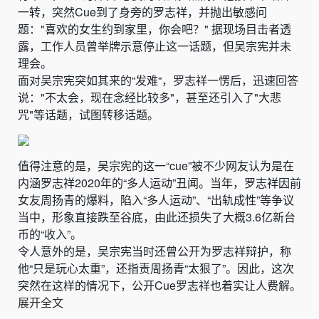
一转，突然Cue到了身旁的罗志祥，并抛出敏感问
题："喜欢的女生约到家里，你会吧？" 据现场目击者透
露，工作人员曾举牌示意停止这一话题，但吴宗宪并未
理会。
面对吴宗宪突如其来的“发难“，罗志祥一愣后，迅速回答
说："不太会，现在念经比较多"，甚至还引入了"大悲
咒"等话题，试图转移话题。
值得注意的是，吴宗宪的这一“cue”被不少网友认为是在
内涵罗志祥2020年的“多人运动”丑闻。当年，罗志祥因前
女友周扬青的爆料，陷入“多人运动”、“出轨成性”等争议
当中，形象直接跌至谷底，由此还损失了大概3.6亿新台
币的“收入”。
令人意外的是，吴宗宪当时还曾公开为罗志祥辩护，称
他“只是玩心太重”，还指责周扬青“太狠了”。因此，这次
突然在这样的情况下，公开Cue罗志祥也着实让人费解。
展开全文