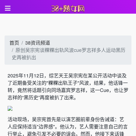
首页
38资讯频道
原创吴宗宪谈粿粿出轨风波cue罗志祥多人运动黑历
史再被扒出
2025年11月12日，综艺天王吴宗宪在某公开活动中谈及
了近期备受关注的"粿粿出轨王子"风波，结果，他话锋一
转，竟然将话题引向同场嘉宾罗志祥，这一Cue，也让罗
志祥的“黑历史”再度被扒了出来。
活动现场，吴宗宪首先是以演艺圈前辈身份告诫道：艺
人应保持适当"边界感"。他认为，艺人需要注意自己的言
行举止，避免引发不必要的误会。然而，他接下来话锋