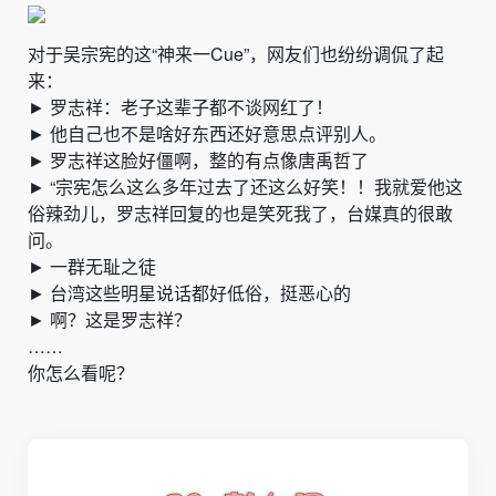
对于吴宗宪的这“神来一Cue”，网友们也纷纷调侃了起
来：
► 罗志祥：老子这辈子都不谈网红了！
► 他自己也不是啥好东西还好意思点评别人。
► 罗志祥这脸好僵啊，整的有点像唐禹哲了
► “宗宪怎么这么多年过去了还这么好笑！！我就爱他这
俗辣劲儿，罗志祥回复的也是笑死我了，台媒真的很敢
问。
► 一群无耻之徒
► 台湾这些明星说话都好低俗，挺恶心的
► 啊？这是罗志祥？
……
你怎么看呢？