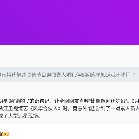
吴彦祖代旭井胧录节目误闯素人婚礼伴娘回应早知道就不堵门了
“明星误闯婚礼”的奇遇记，让全网网友直呼“比偶像剧还梦幻”。3月
浙江卫视综艺《风华合伙人》时，竟意外“配送”到了一对素人新
成了大型追星现场。