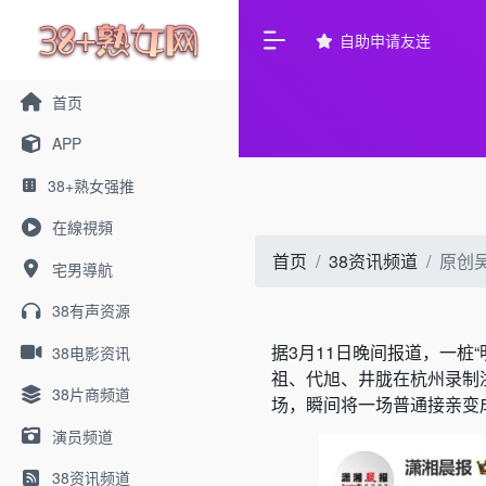
自助申请友连
首页
APP
38+熟女强推
在線視頻
首页
38资讯频道
原创
宅男導航
38有声资源
据3月11日晚间报道，一桩
38电影资讯
祖、代旭、井胧在杭州录制
38片商频道
场，瞬间将一场普通接亲变
演员频道
38资讯频道