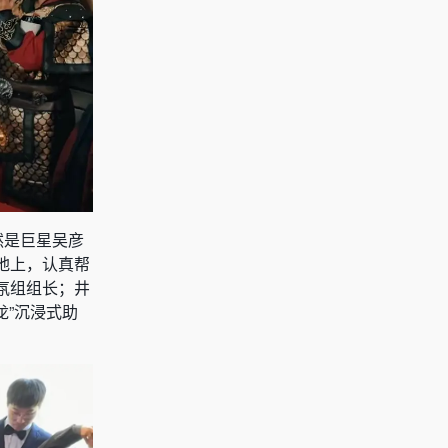
然是巨星吴彦
地上，认真帮
氛组组长；井
龙”沉浸式助