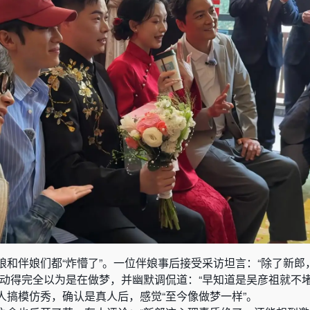
娘和伴娘们都“炸懵了”。一位伴娘事后接受采访坦言：“除了新郎
激动得完全以为是在做梦，并幽默调侃道：“早知道是吴彦祖就不堵
人搞模仿秀，确认是真人后，感觉“至今像做梦一样”。