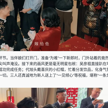
环节。当伴娘们打开门，准备“为难”一下新郎时，门外站着的竟
尖叫声淹没。接下来的画风更是毫无明星包袱：吴彦祖直接趴在
成功完成任务；代旭头戴喜庆的小红帽，忙着分发饮品，化身气
切。三人还真诚地为新人送上了“一见倾心”等祝福，堪称“一条