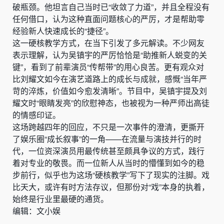
破瓶颈。他坦言自己当时已“收敛了力道”，并且全程没有
任何借口，认为这种直面问题核心的严厉，才是帮助零
经验新人快速成长的“捷径”。
这一硬核教学方式，在当下引发了多元解读。不少网友
表示理解，认为吴镇宇的严厉恰恰是“助推新人蜕变的关
键”，看到了前辈演员“传帮带”的用心良苦。更有观众对
比刘耀文如今在演艺道路上的成长与成就，感慨“当年严
苛的淬炼，价值如今愈发清晰”。节目中，吴镇宇提及刘
耀文时“眼睛发亮”的欣慰神态，也被视为一种严师出高徒
的情感印证。
这场跨越四年的回应，不只是一次事件的澄清，更撕开
了娱乐圈“成长叙事”的一角——在流量与演技并行的时
代，一位资深演员用最传统甚至颇具争议的方式，践行
着对专业的敬畏。而一位新人从当时的懵懂到如今的稳
步前行，似乎也为这场“硬核教学”写下了现实的注脚。戏
比天大，或许有时方法存议，但那份对“戏”本身的执着，
始终是行业里最硬的通货。
编辑：文小娱