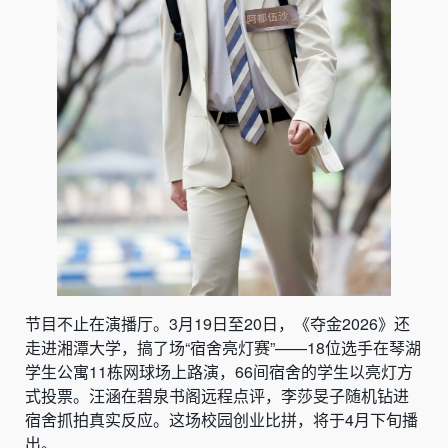
节目不止在演播厅。3月19日至20日，《夺金2026》还
走进湘潭大学，搞了场“宿舍亮灯赛”——18位选手在琴湖
学生公寓11栋网球场上路演，66间宿舍的学生以亮灯方
式投票。汪涵在碧泉书阁远程点评，李莎旻子随机钻进
宿舍抓拍真实反应。这场校园创业比拼，将于4月下旬播
出。