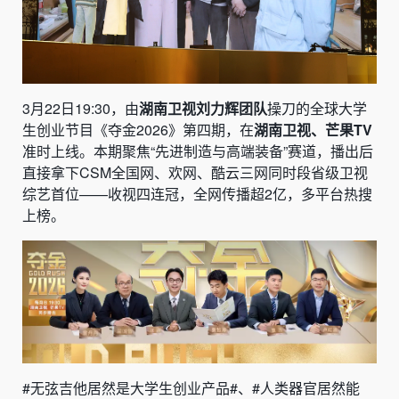
3月22日19:30，由
湖南卫视刘力辉团队
操刀的全球大学
生创业节目《夺金2026》第四期，在
湖南卫视、芒果TV
准时上线。本期聚焦“先进制造与高端装备”赛道，播出后
直接拿下CSM全国网、欢网、酷云三网同时段省级卫视
综艺首位——收视四连冠，全网传播超2亿，多平台热搜
上榜。
#无弦吉他居然是大学生创业产品#、#人类器官居然能