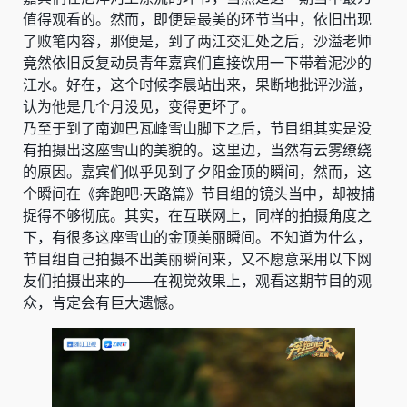
值得观看的。然而，即便是最美的环节当中，依旧出现
了败笔内容，那便是，到了两江交汇处之后，沙溢老师
竟然依旧反复动员青年嘉宾们直接饮用一下带着泥沙的
江水。好在，这个时候李晨站出来，果断地批评沙溢，
认为他是几个月没见，变得更坏了。
乃至于到了南迦巴瓦峰雪山脚下之后，节目组其实是没
有拍摄出这座雪山的美貌的。这里边，当然有云雾缭绕
的原因。嘉宾们似乎见到了夕阳金顶的瞬间，然而，这
个瞬间在《奔跑吧·天路篇》节目组的镜头当中，却被捕
捉得不够彻底。其实，在互联网上，同样的拍摄角度之
下，有很多这座雪山的金顶美丽瞬间。不知道为什么，
节目组自己拍摄不出美丽瞬间来，又不愿意采用以下网
友们拍摄出来的——在视觉效果上，观看这期节目的观
众，肯定会有巨大遗憾。