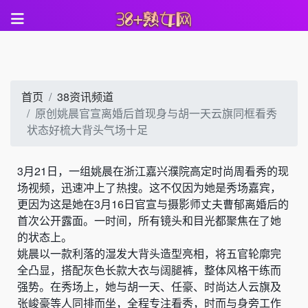
首页
38资讯频道
原创姚晨官宣离婚后首现身与胡一天云旗同框看秀
状态好梳大背头气场十足
3月21日，一组姚晨在浙江嘉兴濮院高定时尚周看秀的现
场视频，迅速冲上了热搜。这不仅因为她是秀场嘉宾，
更因为这是她在3月16日官宣与摄影师丈夫曹郁离婚后的
首次公开露面。一时间，所有镜头和目光都聚焦在了她
的状态上。
姚晨以一款利落的湿发大背头造型亮相，将五官轮廓完
全凸显，搭配灰色长款大衣与阔腿裤，整体风格干练而
强势。在秀场上，她与胡一天、任豪、时尚达人云旗及
张峻豪等人同排而坐，全程专注看秀，时而与身旁工作