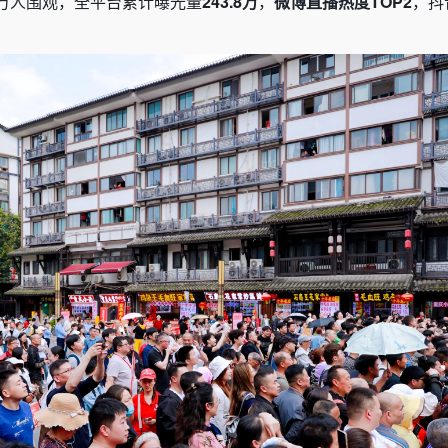
万人围观，全平台累计曝光量
243.8万
，
微博直播热度TOP2
，抖