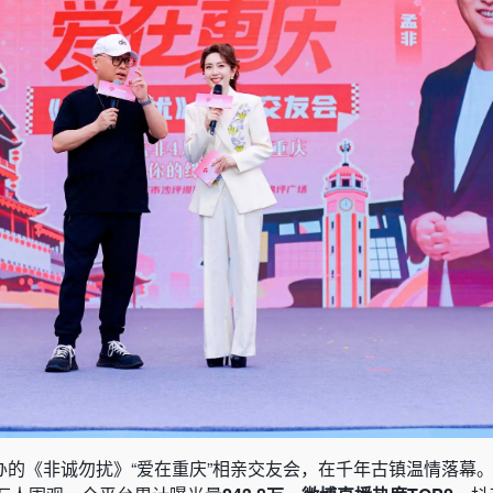
办的《非诚勿扰》“爱在重庆”相亲交友会，在千年古镇温情落幕