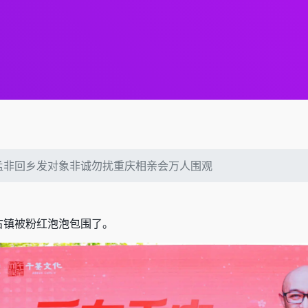
孟非回乡发对象非诚勿扰重庆相亲会万人围观
古镇被粉红泡泡包围了。