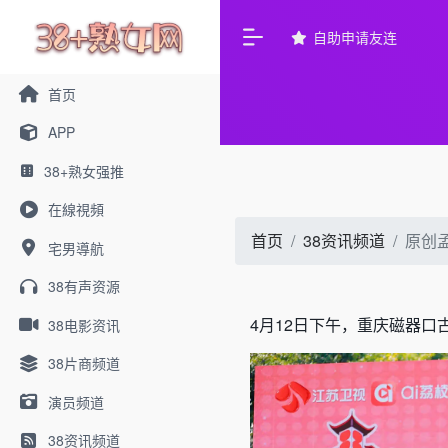
自助申请友连
首页
APP
38+熟女强推
在線視頻
首页
38资讯频道
原创
宅男導航
38有声资源
4月12日下午，重庆磁器口
38电影资讯
38片商频道
演员频道
38资讯频道