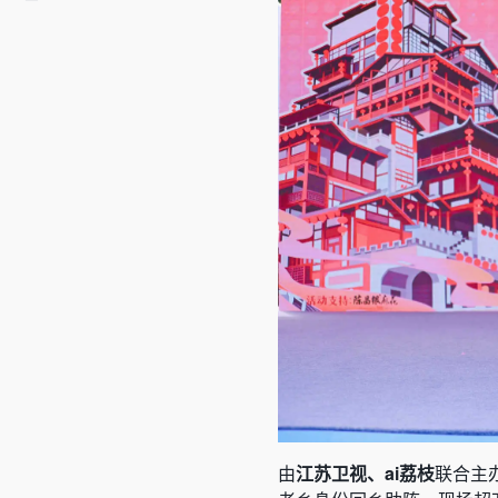
由
江苏卫视、ai荔枝
联合主