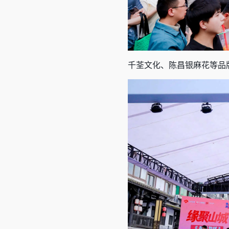
千荃文化、陈昌银麻花等品