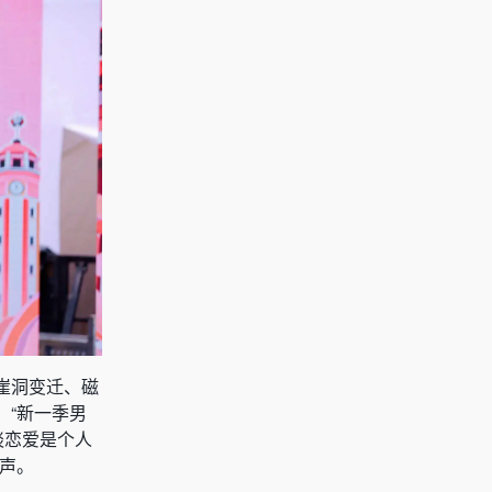
崖洞变迁、磁
：“新一季男
谈恋爱是个人
声。