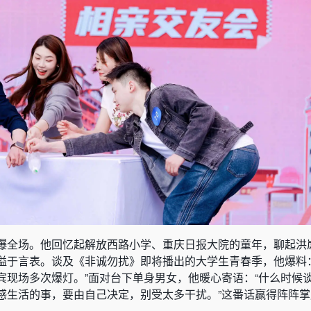
爆全场。他回忆起解放西路小学、重庆日报大院的童年，聊起洪
溢于言表。谈及《非诚勿扰》即将播出的大学生青春季，他爆料
宾现场多次爆灯。”面对台下单身男女，他暖心寄语：“什么时候
感生活的事，要由自己决定，别受太多干扰。”这番话赢得阵阵掌