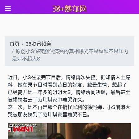
首页
38资讯频道
原创小S深夜崩溃痛哭的真相曝光不是婚姻不是压力
是对不起大S
近日，小S在录完节目后，情绪再次失控。据知情人士爆
料，她在录节目时看到昔日的好友，触景生情，想起了
已经离开她一年多的姐姐大S，情绪瞬间决堤，最后甚至
被搀扶着去了范玮琪家中痛哭许久。
这一次，她不再是那个在搞怪犀利的徐熙娣，小S崩溃大
哭被朋友扶到了范玮琪家里痛哭不已。