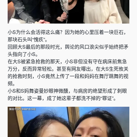
小S为什么会活得这么痛？因为她的心里压着一块巨石，
那块石头叫“愧疚”。
回顾大S最后的那段时光，舆论的风口浪尖似乎始终把矛
头指向了小S。
在大S被紧急抢救的那天，小S非但没有守在病床前焦急
万分，反而异常轻松。甚至有网友曝出，在大S生死攸关
的抢救时刻，小S竟然上传了一段和妈妈在舞厅跳舞的视
频。
小S和S妈舞姿曼妙眼神微醺，与病房的绝望形成了刺眼
的对比。这一幕，成了她这辈子都洗不掉的“罪证”。