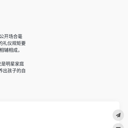
在公开场合毫
的礼仪规矩要
式相辅相成，
只是明星家庭
养出孩子的自