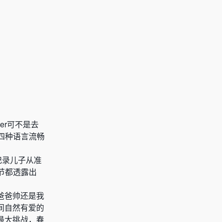
er可不是去
四种语言流畅
记录儿子从准
节都透露出
“爸爸帅还是我
间自然有爱的
最大挑战，春