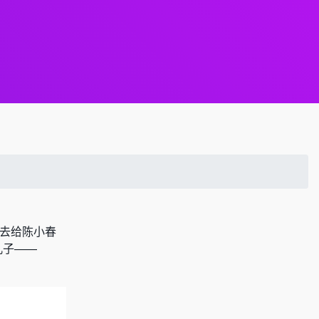
没去给陈小春
儿子——