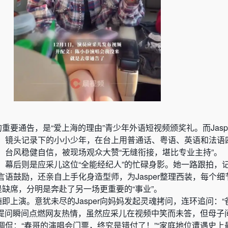
的重要通告，是“爱上海的理由”青少年外语短视频颁奖礼。而Jasp
。镜头记录下的小小少年，在台上用普通话、粤语、英语和法语
，台风稳健自信，被现场观众大赞“无缝衔接，堪比专业主持”。
，幕后则是应采儿这位“全能经纪人”的忙碌身影。她一路跟拍，
语鼓励，还亲自上手化身造型师，为Jasper整理西装，每个细
是缺席，分明是奔赴了另一场更重要的“事业”。
随即上演。意犹未尽的Jasper向妈妈发起灵魂拷问，连环追问：
宠”提问瞬间点燃网友热情，虽然应采儿在视频中笑而未答，但母子
调侃：“春哥的演唱会门票，终究是错付了！”“家庭地位遭遇史上