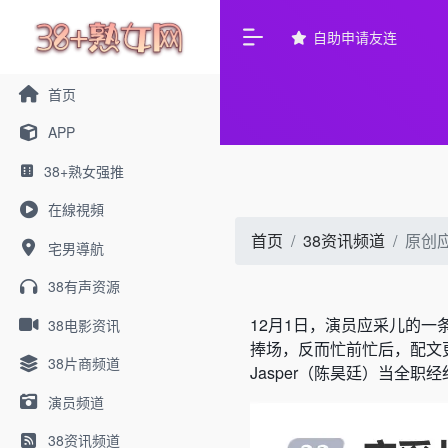
自助申请友连
首页
APP
38+熟女强推
在線視頻
首页
38资讯频道
原创
宅男導航
38有声资源
12月1日，演员应采儿的一
38电影资讯
捧场，反而忙前忙后，配文
38片商频道
Jasper（陈昊廷）当全职
演员频道
38资讯频道