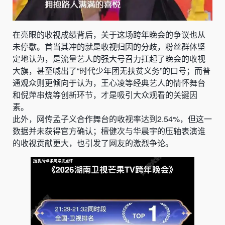
在亮眼的收视成绩背后，关于这场跨年晚会的争议也从
未停歇。首当其冲的就是收视归因的分歧，粉丝群体坚
定地认为，是流量艺人的强大号召力扛起了晚会的收视
大旗，甚至喊出了“时代少年团无扶贫义务”的口号；而普
通观众则更倾向于认为，王心凌等经典艺人的情怀舞台
和倪萍串烧等创新环节，才是吸引大众观看的关键因
素。
此外，网传孟子义合作舞台的收视率达到2.54%，但这一
数据并未获得官方确认；檀健次与华晨宇的压轴表演谁
的收视贡献更大，也引发了网友的激烈争论。