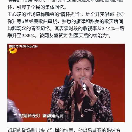
怀，引爆了全民的集体回忆。
王心凌的登场堪称晚会的“情怀担当”，她全开麦唱跳《爱
你》等5首经典歌曲串烧，熟悉的旋律和甜美的歌声瞬间
勾起观众的青春记忆，其表演时段的收视率从2.14%一路
攀升至2.39%，被网友盛赞为“甜蜜天后的统治力”。
邓超的登场则带来了别样的惊喜，他以吊威亚的酷炫方