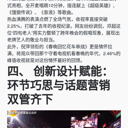
式亮相，全开麦唱跳10分钟，接连献上《超级英雄》、
《饿狼传说》、《音浪》等歌曲。
热血沸腾的表演点燃了全场气氛，收视率直接突破
2.25%，打破了去年的收视纪录。网友纷纷调侃，邓超这
位“四旬老人”用实力整顿了跨年晚会的假唱现象，展现出
老牌艺人的敬业与担当。
此外，倪萍领衔的《春晚回忆花车串烧》更是情怀拉
满，将观众带回那个守着电视机看春晚的年代，2.46%的
峰值收视就是对这份情怀最好的回馈。
四、 创新设计赋能：
环节巧思与话题营销
双管齐下