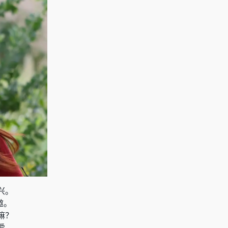
兴。
邀。
嘛？
爱。