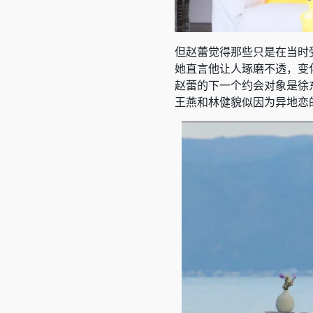
但赵蕾觉得那些只是在当时
她直言他让人琢磨不透，变
赵蕾的下一个约会对象是徐
王燕和林健貌似因为异地恋