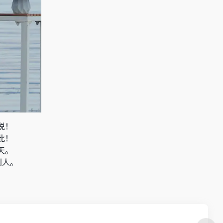
说！
此！
天。
别人。