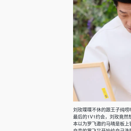
刘玫喋喋不休的跟王子纯唠
最后的1V1约会，刘玫竟
本以为罗飞邀约马晴是板上
自恋的罗飞又开始给自己洗