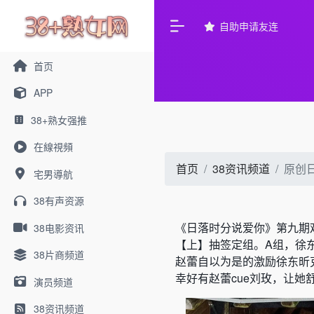
自助申请友连
首页
APP
38+熟女强推
在線視頻
首页
38资讯频道
原创
宅男導航
38有声资源
《日落时分说爱你》第九期
38电影资讯
【上】抽签定组。A组，徐
38片商频道
赵蕾自以为是的激励徐东昕
幸好有赵蕾cue刘玫，让
演员频道
38资讯频道