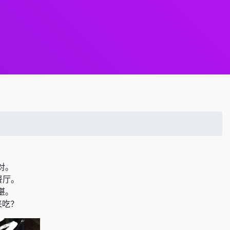
对。
餐厅。
堪。
来吃？