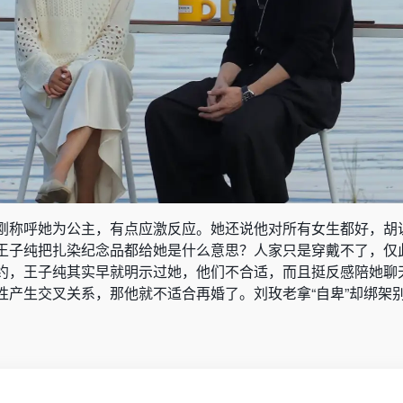
刚称呼她为公主，有点应激反应。她还说他对所有女生都好，胡
王子纯把扎染纪念品都给她是什么意思？人家只是穿戴不了，仅
约，王子纯其实早就明示过她，他们不合适，而且挺反感陪她聊
性产生交叉关系，那他就不适合再婚了。刘玫老拿“自卑”却绑架