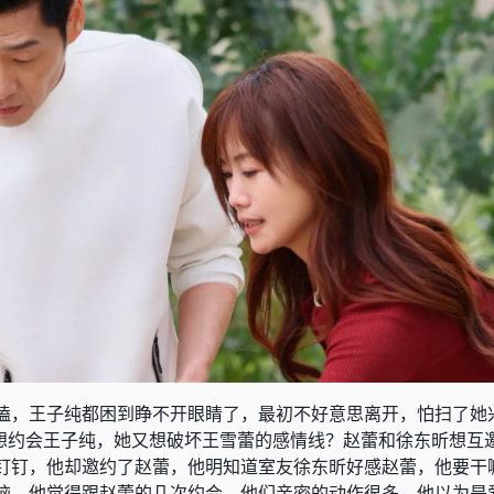
嗑，王子纯都困到睁不开眼睛了，最初不好意思离开，怕扫了她
然想约会王子纯，她又想破坏王雪蕾的感情线？赵蕾和徐东昕想互
钉钉，他却邀约了赵蕾，他明知道室友徐东昕好感赵蕾，他要干
脑，他觉得跟赵蕾的几次约会，他们亲密的动作很多，他以为是