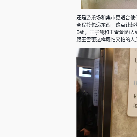
还是游乐场和集市更适合他
全程拎包递东西，这点让赵
B组，王子纯和王雪蕾是i
跟王雪蕾这样既怕又怕的人