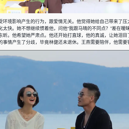
受环境影响产生的行为，跟爱情无关。他觉得她给自己带来了压
化太快。她不想继续惯着他，问他“我跟马晴的不同点？”差在暧
东昕。他希望她严肃点。他还开始打直球，他的真诚，让她泪目
的事情产生了分歧，毕竟林健还未退休。王燕需要陪伴，他需要