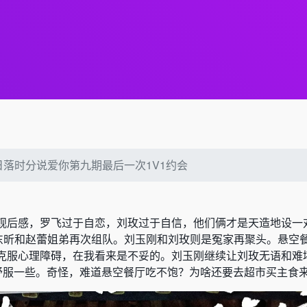
日落时分说爱你第九期最后一次1V1约会
观后感，罗飞过于自恋，刘玫过于自信，他们俩才是天造地设一
东昕和赵蕾姐弟再次组队。刘玉刚和刘玫则是冤家再聚头。悬空
克服心理障碍，在我看来是不妥的。刘玉刚继续让刘玫无语和难
她舒服一些。奇怪，难道悬空餐厅吃不饱？为啥还要去超市买主食