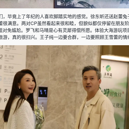
们，毕竟上了年纪的人喜欢脚踏实地的感觉。徐东昕还送赵蕾兔
蕾很满意。两对CP虽然看起来很和睦，但貌似都仅停留在朋友
人组对免尴尬。罗飞和马晴是心有灵犀得偿所愿。体验大海游玩项
旅游，真的很扫兴。王子纯一边要合群，一边要照顾王雪蕾的情