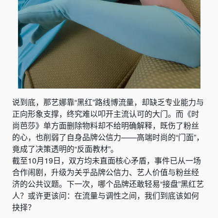
说到底，那艺娜靠“黑红”路线博流量，却缺乏专业能力与
正向形象支撑，终究难以叩开主流认可的大门。而《时
尚芭莎》单方面删除物料却不给明确解释，既伤了粉丝
的心，也削弱了自身品牌公信力——高端时尚的“门面”，
竟成了决策透明的“反面教材”。
截至10月19日，双方均未直面核心矛盾，事件已从一场
合作闹剧，升级为关乎品牌公信力、艺人价值与粉丝经
济的公共议题。下一次，哪个品牌还敢轻易“接盘”黑红艺
人？或许更该问：在流量与调性之间，我们到底该如何
抉择？