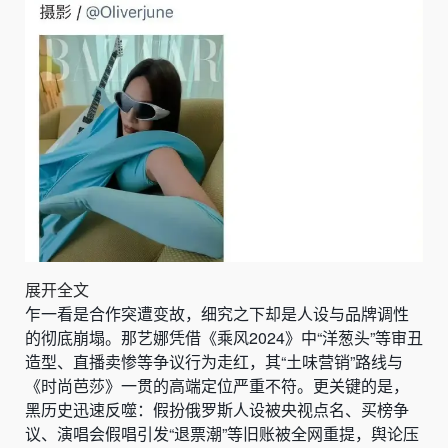
展开全文
乍一看是合作突遭变故，细究之下却是人设与品牌调性
的彻底崩塌。那艺娜凭借《乘风2024》中“洋葱头”等审丑
造型、直播卖惨等争议行为走红，其“土味营销”路线与
《时尚芭莎》一贯的高端定位严重不符。更关键的是，
黑历史迅速反噬：假扮俄罗斯人设被央视点名、买榜争
议、演唱会假唱引发“退票潮”等旧账被全网重提，舆论压