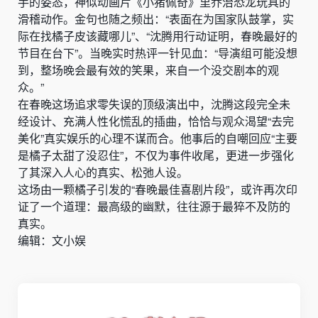
手的姿态，神似动画片《小猪佩奇》里乔治恐龙玩具的
滑稽动作。金句也随之频出：“表面在为国家队鼓掌，实
际在找橘子皮该藏哪儿”、“沈腾用行动证明，春晚最好的
节目在台下”。当晚实时热评一针见血：“导演组可能没想
到，整场晚会最有效的笑果，来自一个没交剧本的观
众。”
在春晚这场追求零失误的顶级演出中，沈腾这段完全未
经设计、充满人性化慌乱的插曲，恰恰与观众渴望“去完
美化”真实娱乐的心理不谋而合。他事后的自嘲回应“主要
是橘子太甜了没忍住”，不仅为事件收尾，更进一步强化
了其深入人心的真实、松弛人设。
这场由一颗橘子引发的“春晚最佳喜剧片段”，或许再次印
证了一个道理：最高级的幽默，往往源于最猝不及防的
真实。
编辑：文小娱