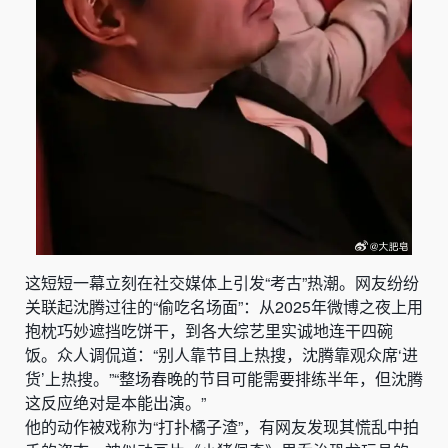
这短短一幕立刻在社交媒体上引发“考古”热潮。网友纷纷
关联起沈腾过往的“偷吃名场面”：从2025年微博之夜上用
抱枕巧妙遮挡吃饼干，到各大综艺里实诚地连干四碗
饭。众人调侃道：“别人靠节目上热搜，沈腾靠观众席‘进
货’上热搜。”“整场春晚的节目可能需要排练半年，但沈腾
这反应绝对是本能出演。”
他的动作被戏称为“打扑橘子渣”，有网友发现其慌乱中拍