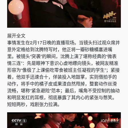
展开全文
事情发生在2月17日晚的直播现场。当镜头扫过观众席并
意外定格给到沈腾特写时，他正将一瓣砂糖橘塞进嘴
里。被镜头“突袭”的瞬间，沈腾上演了堪称经典的“微表
情三连”：先是眼神下意识心虚地瞟向镜头，被网友精准
形容为“像极了上课偷吃零食被班主任凝视的学生”；紧接
着，他双手迅速合十，佯装投入地鼓掌，实则借拍手的
动作，将手中的橘子皮或果渣自然甩掉，整套动作丝滑
流畅，堪称“紧急避险”范本；最后，嘴角不受控制的抽动
和明显发红的耳根，彻底暴露了其内心的紧张与憋笑。
短短两秒，戏剧张力拉满。