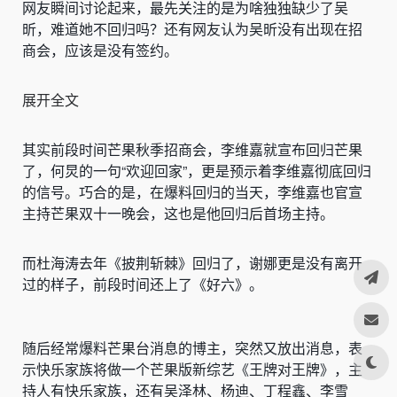
网友瞬间讨论起来，最先关注的是为啥独独缺少了吴
昕，难道她不回归吗？还有网友认为吴昕没有出现在招
商会，应该是没有签约。
展开全文
其实前段时间芒果秋季招商会，李维嘉就宣布回归芒果
了，何炅的一句“欢迎回家”，更是预示着李维嘉彻底回归
的信号。巧合的是，在爆料回归的当天，李维嘉也官宣
主持芒果双十一晚会，这也是他回归后首场主持。
而杜海涛去年《披荆斩棘》回归了，谢娜更是没有离开
过的样子，前段时间还上了《好六》。
随后经常爆料芒果台消息的博主，突然又放出消息，表
示快乐家族将做一个芒果版新综艺《王牌对王牌》，主
持人有快乐家族，还有吴泽林、杨迪、丁程鑫、李雪