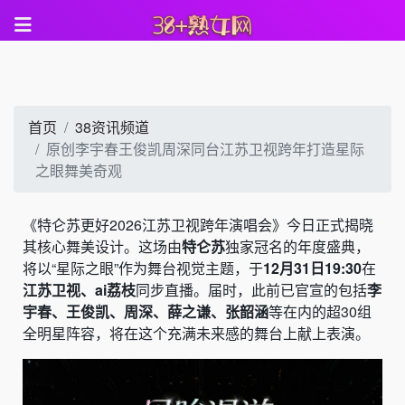
首页
38资讯频道
原创李宇春王俊凯周深同台江苏卫视跨年打造星际
之眼舞美奇观
《特仑苏更好2026江苏卫视跨年演唱会》今日正式揭晓
其核心舞美设计。这场由
特仑苏
独家冠名的年度盛典，
将以“星际之眼”作为舞台视觉主题，于
12月31日19:30
在
江苏卫视、ai荔枝
同步直播。届时，此前已官宣的包括
李
宇春、王俊凯、周深、薛之谦、张韶涵
等在内的超30组
全明星阵容，将在这个充满未来感的舞台上献上表演。