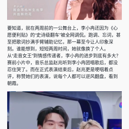
要知道，就在两周前的一公舞台上，李小冉还因为《心
愿便利贴》的“史诗级翻车”被全网调侃。跑调、忘词，甚
至把歌词抄满手臂辅助记忆，那一幕至今让人印象深
刻。谁能想到，短短两周时间，她就像换了个人。
从“走音女王”到情感传递者，李小冉的进步到底有多大？
赛前小片中，音乐总监赵兆听到李小冉团唱歌后，都没
忍住哭了。而在正式表演结束后，赵兆更是哽咽着点
评，称赞她们的表演，说每个人都可以逆风翻盘，看到
朝霞。