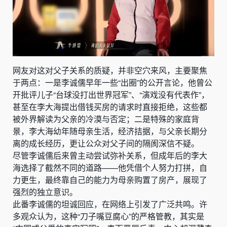
网友对这对父子关系的质疑，并非空穴来风，主要聚焦
于两点：一是李诚儒早年一些“出圈”的公开言论，他曾公
开批评儿子“台球没打出世界冠军”、“演戏没有代表作”，
甚至在李大海提出借钱买房的请求时直接拒绝，这些都
被外界解读为父亲的冷漠与否定；二是特殊的家庭背
景，李大海幼年随母亲生活，经济拮据，与父亲长期分
离的成长经历，更让公众对父子间的隔阂深信不疑。
尽管李诚儒后来曾主动尝试弥补关系，但成年后的李大
海选择了截然不同的道路——他凭借个人努力打拼，自
力更生，最终靠自己的能力为母亲购置了房产，展现了
强烈的独立意识。
此番李诚儒的坦诚回应，在网络上引发了广泛共鸣。许
多观众认为，这种“刀子嘴豆腐心”的严格管教，其实是