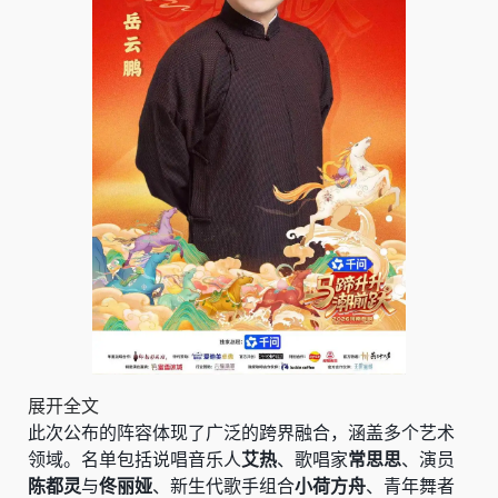
展开全文
此次公布的阵容体现了广泛的跨界融合，涵盖多个艺术
领域。名单包括说唱音乐人
艾热
、歌唱家
常思思
、演员
陈都灵
与
佟丽娅
、新生代歌手组合
小荷方舟
、青年舞者