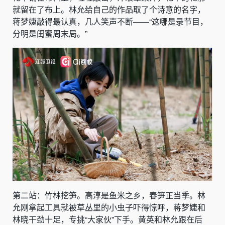
就留在了布上。林允给自己的作品取了个诗意的名字，
蒋梦婕敲得最认真，几人笑声不断——“这哪是录节目，
分明是闺蜜周末局。”
第二站：竹林挖笋。高淳是鱼米之乡，春笋正当季。林
允刚拿起工具就被草丛里的小虫子吓得惊呼，蒋梦婕和
林晓干劲十足，专挑“大家伙”下手。黄英和林允跟在后