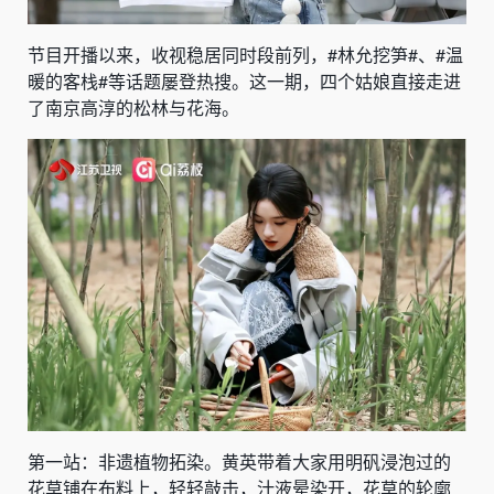
节目开播以来，收视稳居同时段前列，#林允挖笋#、#温
暖的客栈#等话题屡登热搜。这一期，四个姑娘直接走进
了南京高淳的松林与花海。
第一站：非遗植物拓染。黄英带着大家用明矾浸泡过的
花草铺在布料上，轻轻敲击，汁液晕染开，花草的轮廓