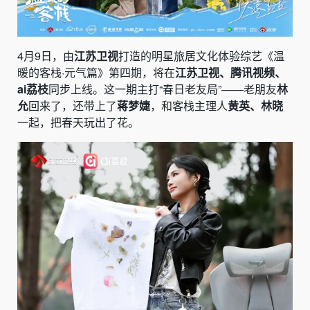
4月9日，由
江苏卫视
打造的明星旅居文化体验综艺《温
暖的客栈·元气篇》第四期，将在
江苏卫视、腾讯视频、
ai荔枝
同步上线。这一期主打“春日老友局”——老朋友
林
允
回来了，还带上了
蒋梦婕
，和客栈主理人
黄英、林晓
一起，把春天玩出了花。