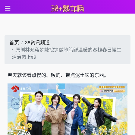
首页
38资讯频道
原创林允蒋梦婕挖笋做腌笃鲜温暖的客栈春日慢生
活治愈上线
春天就该看点慢的、暖的、带点泥土味的东西。