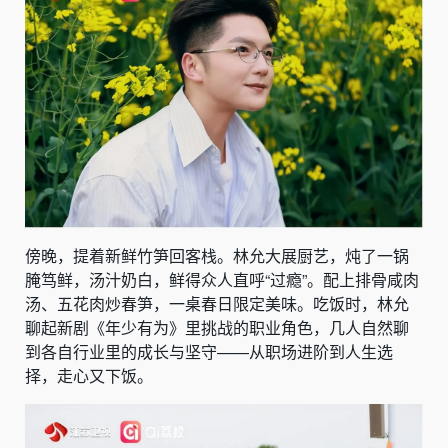
傍晚，提着新鲜竹笋回客栈。林允大展厨艺，炖了一锅
腌笃鲜，汤汁奶白，鲜得众人直呼“过瘾”。配上排骨咸肉
汤、五花肉炒春笋，一桌春日限定美味。吃饭时，林允
聊起新剧《年少有为》里挑战的职业角色，几人自然聊
到各自行业里的成长与坚守——从职场进阶到人生选
择，走心又下饭。