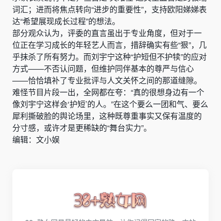
词汇；进而将焦点转向“进步的重要性”，支持欧阳娣娣表
达“希望展现成长过程”的想法。
部分观众认为，评委的直言虽出于专业角度，但对于一
位正在学习成长的年轻艺人而言，措辞确实有些“狠”，几
乎抹杀了所有努力。而刘宇宁这种“护短但不护犊”的应对
方式——不否认问题，但维护同伴基本的尊严与信心
——恰恰填补了专业批评与人文关怀之间的那道缝隙。
难怪节目片段一出，全网都在夸：“真的很想身边有一个
像刘宇宁这样会‘护短’的人。”在这个要么一团和气、要么
犀利撕破脸的舆论场里，这种既尊重事实又保有温度的
分寸感，或许才是更稀缺的“舞台实力”。
编辑：文小娱