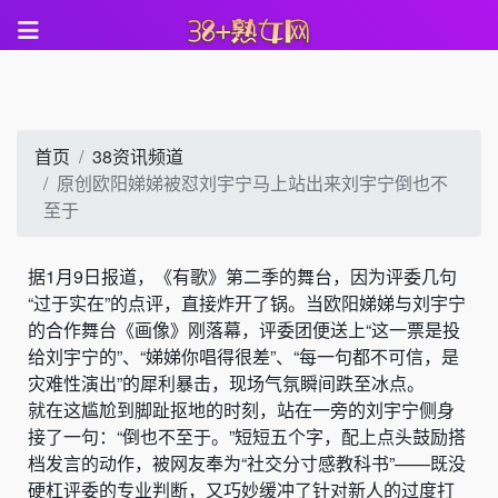
首页
38资讯频道
原创欧阳娣娣被怼刘宇宁马上站出来刘宇宁倒也不
至于
据1月9日报道，《有歌》第二季的舞台，因为评委几句
“过于实在”的点评，直接炸开了锅。当欧阳娣娣与刘宇宁
的合作舞台《画像》刚落幕，评委团便送上“这一票是投
给刘宇宁的”、“娣娣你唱得很差”、“每一句都不可信，是
灾难性演出”的犀利暴击，现场气氛瞬间跌至冰点。
就在这尴尬到脚趾抠地的时刻，站在一旁的刘宇宁侧身
接了一句：“倒也不至于。”短短五个字，配上点头鼓励搭
档发言的动作，被网友奉为“社交分寸感教科书”——既没
硬杠评委的专业判断，又巧妙缓冲了针对新人的过度打