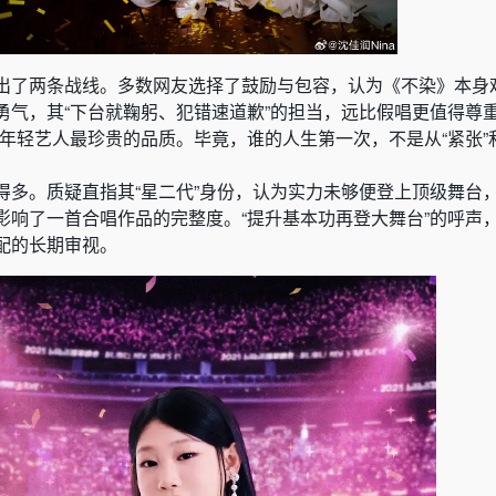
出了两条战线。多数网友选择了鼓励与包容，认为《不染》本身
勇气，其“下台就鞠躬、犯错速道歉”的担当，远比假唱更值得尊重
年轻艺人最珍贵的品质。毕竟，谁的人生第一次，不是从“紧张”和
得多。质疑直指其“星二代”身份，认为实力未够便登上顶级舞台
影响了一首合唱作品的完整度。“提升基本功再登大舞台”的呼声
配的长期审视。