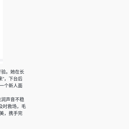
考验。她在长
来”，下台后
，一个新人面
佳润声音不稳
及时救场，毛
完美，携手完