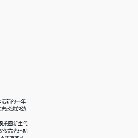
承诺新的一年
立志改进的劲
娱乐圈新生代
仅仅靠光环站