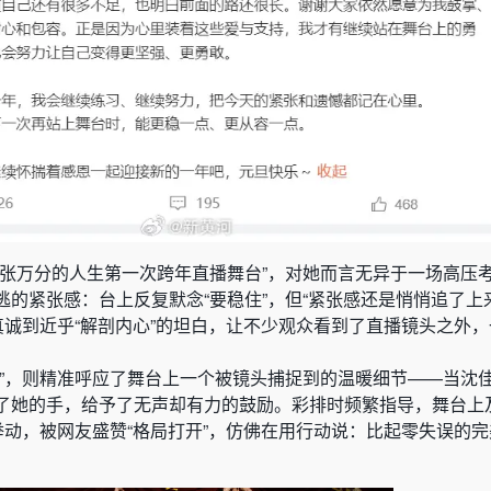
紧张万分的人生第一次跨年直播舞台”，对她而言无异于一场高压
的紧张感：台上反复默念“要稳住”，但“紧张感还是悄悄追了上
真诚到近乎“解剖内心”的坦白，让不少观众看到了直播镜头之外
了”，则精准呼应了舞台上一个被镜头捕捉到的温暖细节——当沈
了她的手，给予了无声却有力的鼓励。彩排时频繁指导，舞台上
举动，被网友盛赞“格局打开”，仿佛在用行动说：比起零失误的
。