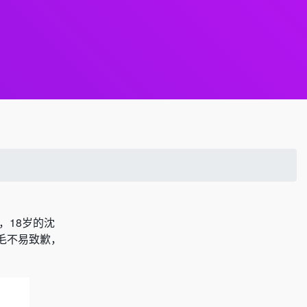
，18岁的沈
毛不易致歉，