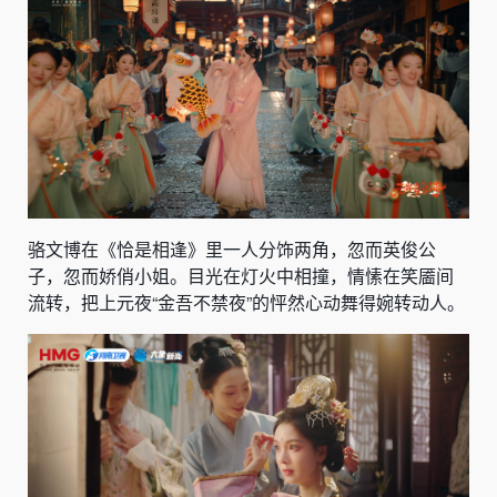
骆文博在《恰是相逢》里一人分饰两角，忽而英俊公
子，忽而娇俏小姐。目光在灯火中相撞，情愫在笑靥间
流转，把上元夜“金吾不禁夜”的怦然心动舞得婉转动人。