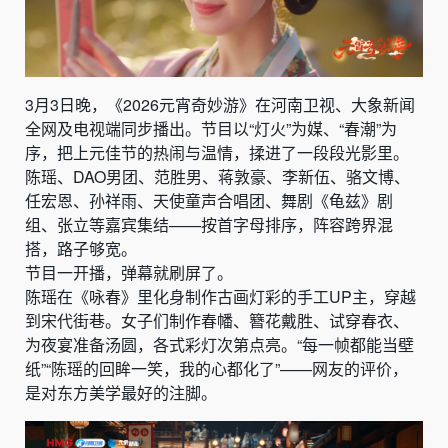
3月3日晚，《2026元宵奇妙游》在河南卫视、大象新闻
全网及电视端同步播出。节目以“灯火”为媒、“春潮”为
序，把上元佳节的热闹与温情，揉进了一段段光影里。
陈瑶、DAO男团、范胜男、蒋敦豪、李新伍、骆文博、
任宏恩、孙祥雨、天使童声合唱团、舞剧《龟兹》剧
组、张立等嘉宾集结——按首字母排序，阵容跨界混
搭，路子够宽。
节目一开播，弹幕就刷屏了。
陈瑶在《咏春》里化身制作古画灯彩的手工UP主，穿越
到宋代街巷。女子们制作春幡、簪花戴胜、试穿春衣、
为夜宴准备汤圆，各式彩灯次第点亮。“每一帧都能当壁
纸”“陈瑶的回眸一笑，我的心都化了”——网友的评价，
是对东方美学最好的注脚。