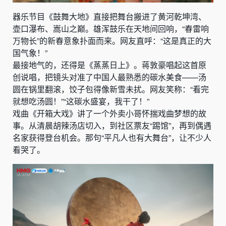
器乐节目《鼓舞大地》直接把舞台搬进了黄河乾坤湾、
壶口瀑布、嵩山之巅。雄浑鼓乐在天地间回响，“春雷响
万物长”的新春意象扑面而来。网友直呼：“这是真正的大
国气象！”
最接地气的，还得是《蒸蒸日上》。蒋敦豪唱起这首原
创说唱，把镜头对准了中国人最熟悉的碳水美食——汤
圆在锅里翻滚，饺子包得像新雪未扰。网友笑称：“看完
就想吃汤圆！”“这碳水盛宴，我干了！”
戏曲《开箱大戏》讲了一个外卖小哥怀揣戏曲梦想的故
事。从清晨胡辣汤店切入，到社区票友“踢馆”，再到偶遇
名家获得登台机会。那句“平凡人也有大舞台”，让不少人
看哭了。