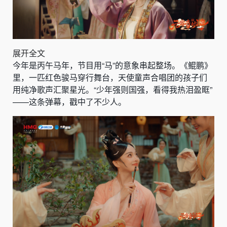
展开全文
今年是丙午马年，节目用“马”的意象串起整场。《鲲鹏》
里，一匹红色骏马穿行舞台，天使童声合唱团的孩子们
用纯净歌声汇聚星光。“少年强则国强，看得我热泪盈眶”
——这条弹幕，戳中了不少人。