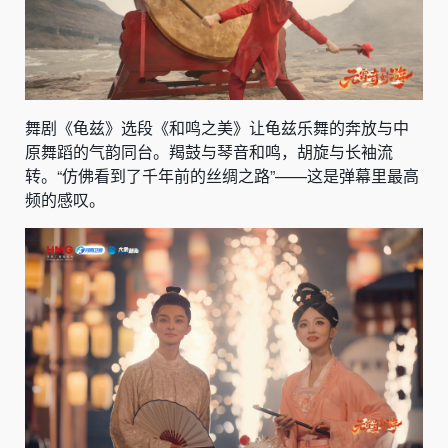
舞剧《龟兹》选段《和鸣之美》让龟兹乐舞的奔放与中
原舞蹈的气韵同台。羯鼓与琴音和鸣，胡旋与长袖流
转。“仿佛看到了千年前的丝绸之路”——这是弹幕里最高
频的感叹。