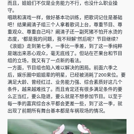
而且，姐姐们不仅是业务能力不行，也没什么职业操
守。
唱跳和演戏一样，做好基本功训练，把歌词记住是基础
吧！结果阚清子组三个人拿着歌词上台，尊重节目、尊
重观众、尊重自己吗？阚清子还一副死猪不怕开水烫的
态度，“都是我的问题，我不辩解”然后呢？节目继续？
《浪姐》走到第七季，一季比一季差，到了这一季纯粹
是端出来恶心观众，毫无底线了。但站在芒果台和节目
组的立场，我又有了一点新的看法。
一方面，节目组也陷入难以解决的困局。前面六季之
后，娱乐圈中姐姐辈的明星，已经被消耗了200来位。要
满足大龄、曾经红过、业务能力强、综合素质好这几个
条件，越来越难找了。而且肯定还有很多满足条件的要
么正当红，要么隐退，要么就是不想参加节目。以至于
每一季的嘉宾综合水平都会更差一些，到了这一季，就
出现了前期所有舞台基本都是车祸现场的情况。