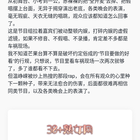
从初舞台、小考到一公，赤裸裸的把“全开麦”去掉、把假
唱摆上台面，无异于揭穿演出老底，各类晚会的表演，
毫无瑕疵、天衣无缝的唱跳，观众应该都知道怎么回事
了。
这是节目组拉着嘉宾们被动整顿内娱，打碎内娱的虚假
滤镜，如果不修音、不假唱、不录播，肯定差不多都是
车祸现场。
我不知道芒果台算不算是破坏约定俗成的“节目要做的好
看”的行规，只想说，节目里看车祸现场一次两次就够
了，多了谁都看不下去。
但温峥嵘被炒上热搜的那段rap，会在所有观众的心里种
下一颗种子，带来无法愈合的伤害，后面都很难再相信
同类节目，以及各类晚会上的表演了。