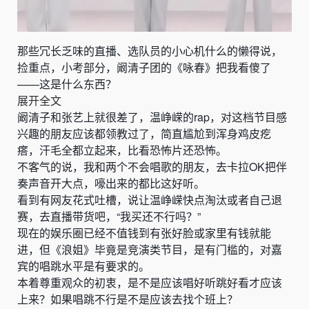
那些冗长乏味的直播、选队员的小心机什么的懒得说，
捡重点，小考部分，阚清子团的《咏春》把我看傻了
——这是什么东西？
展开全文
阚清子和张艺上就很差了，温峥嵘的rap，对这档节目感
兴趣的朋友应该都领教过了，简直尴尬到浑身鸡皮疙
瘩，汗毛全都立起来，比看恐怖片还恐怖。
不客气的说，我和两个不会唱歌的朋友，去卡拉OK把伴
奏声音开大点，嚎出来的都比这好听。
看到有网友花式吐槽，说让温峥嵘快点淘汰或者自己退
赛，去直播带货吧，“我买还不行吗？”
现在的娱乐圈已经不值钱到有张好脸或家里有钱就能
进，但《浪姐》毕竟是竞演类节目，是有门槛的，对嘉
宾的唱跳水平是有要求的。
本着尊重观众的初衷，是不是应该唱好听跳好看才应该
上来？如果唱跳不行是不是应该去找个班上？