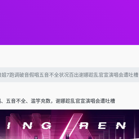
浪姐7跑调破音假唱五音不全状况百出谢娜趁乱官宣演唱会遭吐槽
唱、五音不全、滥竽充数，谢娜趁乱官宣演唱会遭吐槽