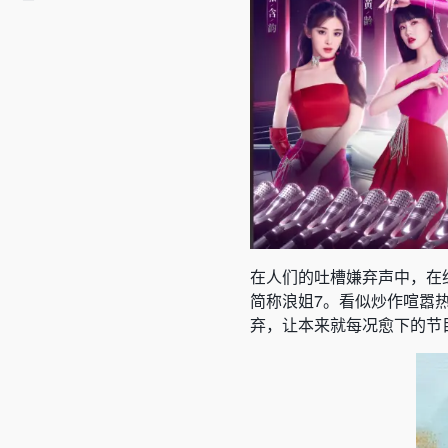
在人们的吐槽嫌弃声中，在综
简称浪姐7。看似炒作喧嚣
弃，让本来就每况愈下的节