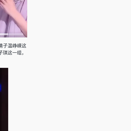
清子温峥嵘这
子琪这一组，