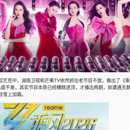
艺荒中，湖南卫视和芒果TV依然抓住老节目不放，推出了《乘风
热度不差，其实节目本质已经糟糕透顶，才播出两期，就遭遇无
目雪上加霜。