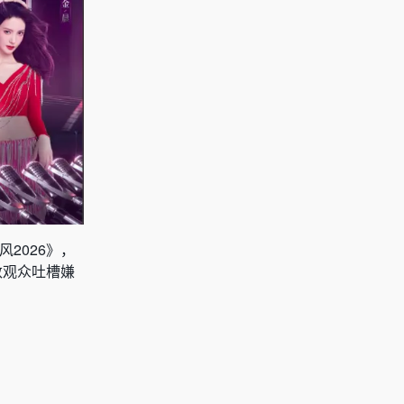
2026》，
数观众吐槽嫌