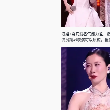
浪姐7嘉宾没名气能力差，
演员跨界表演可以原谅，但