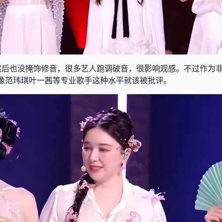
然后也没掩饰修音，很多艺人跑调破音，很影响观感。不过作为
像范玮琪叶一茜等专业歌手这种水平就该被批评。