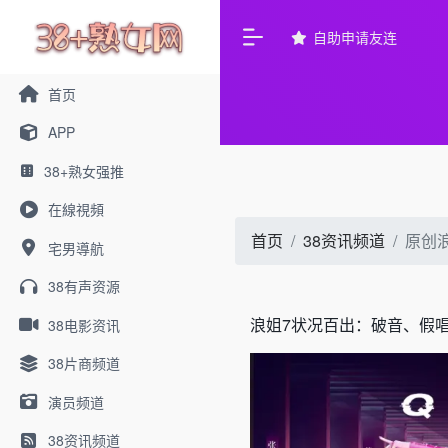
自助申请友连
首页
APP
38+熟女强推
在線視頻
首页
38资讯频道
原创
宅男導航
38有声资源
浪姐7状况百出：破音、假
38电影资讯
38片商频道
演员频道
38资讯频道