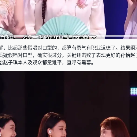
解，比起那些假唱对口型的，都算有勇气有职业道德了。结果阚
质疑假唱对口型，确实很过分。关键还击败了表现更好的孙怡赵
怡赵子琪本人及观众都意难平，直呼有黑幕。